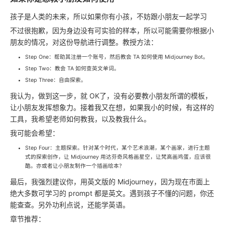
孩子是人类的未来，所以如果你有小孩，不妨跟小朋友一起学习
不过很抱歉，因为身边没有可实验的样本，所以可能需要你根据小
朋友的情况，对这份导航进行调整。教授方法：
Step One：帮助其注册一个账号，然后教会 TA 如何使用 Midjourney Bot。
Step Two：教会 TA 如何查英文单词。
Step Three：自由探索。
我认为，做到这一步，就 OK了，没有必要教小朋友所谓的模板，
让小朋友发挥想象力。接着我又在想，如果我小的时候，有这样的
工具，我希望老师如何教我，以及教我什么。
我可能会希望：
Step Four：主题探索。针对某个时代，某个艺术浪潮，某个画家，进行主题
式的探索创作，让 Midjourney 用达芬奇风格画星空，让梵高画鸡蛋，应该很
酷。亦或者让小朋友制作一个插画绘本？
最后，我强烈建议你，用英文版的 Midjourney，因为现在市面上
绝大多数可学习的 prompt 都是英文。遇到孩子不懂的问题，你还
能查查。另外功利点说，还能学英语。
章节推荐：