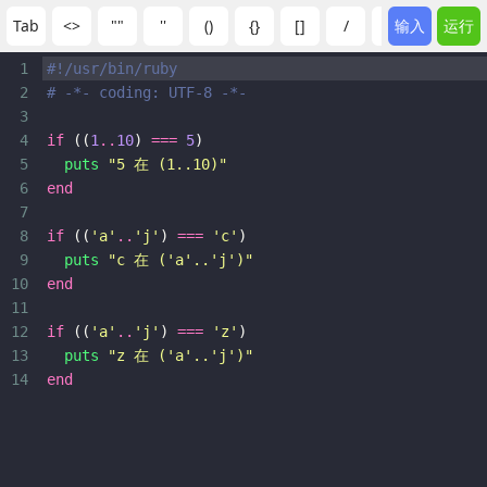
Tab
<>
""
''
()
{}
[]
/
:
输入
;
运行
?
1
#!/usr/bin/ruby
2
# -*- coding: UTF-8 -*-
3
4
if
 ((
1
..
10
) 
===
5
)
5
puts
"5 在 (1..10)"
6
end
7
8
if
 ((
'a'
..
'j'
) 
===
'c'
)
9
puts
"c 在 ('a'..'j')"
10
end
11
12
if
 ((
'a'
..
'j'
) 
===
'z'
)
13
puts
"z 在 ('a'..'j')"
14
end