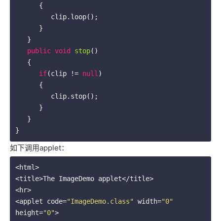
      {

         clip.loop();

      }

   }

public
void
stop
()
{

if
(clip != 
null
)

      {

         clip.stop();

      }

   }

如下调用applet：
<html>

<title>The ImageDemo applet</title>

<hr>

<applet code=
"ImageDemo.class"
 width=
"0"
height=
"0"
>
