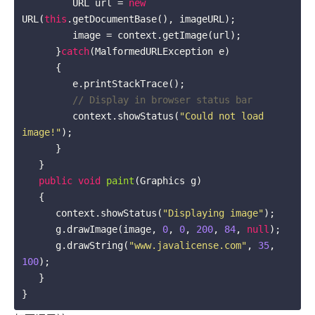
         URL url = 
new
URL(
this
.getDocumentBase(), imageURL);

         image = context.getImage(url);

      }
catch
(MalformedURLException e)

      {

         e.printStackTrace();

// Display in browser status bar
         context.showStatus(
"Could not load 
image!"
);

      }

   }

public
void
paint
(Graphics g)
{

      context.showStatus(
"Displaying image"
);

      g.drawImage(image, 
0
, 
0
, 
200
, 
84
, 
null
);

      g.drawString(
"www.javalicense.com"
, 
35
, 
100
);

   } 
