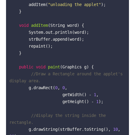
        addItem(
"unloading the applet"
);

    }

void
addItem
(String word)
{

        System.out.println(word);

        strBuffer.append(word);

        repaint();

    }

public
void
paint
(Graphics g)
{

//Draw a Rectangle around the applet's 
display area.
        g.drawRect(
0
, 
0
,

                      getWidth() - 
1
,

                      getHeight() - 
1
);

//display the string inside the 
rectangle.
        g.drawString(strBuffer.toString(), 
10
, 