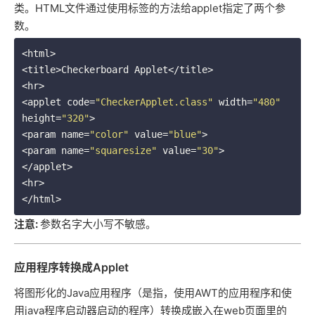
类。HTML文件通过使用
标签的方法给applet指定了两个参
数。
<html>

<title>Checkerboard Applet</title>

<hr>

<applet code=
"CheckerApplet.class"
 width=
"480"
height=
"320"
>

<param name=
"color"
 value=
"blue"
>

<param name=
"squaresize"
 value=
"30"
>

</applet>

<hr>

注意:
参数名字大小写不敏感。
应用程序转换成Applet
将图形化的Java应用程序（是指，使用AWT的应用程序和使
用java程序启动器启动的程序）转换成嵌入在web页面里的