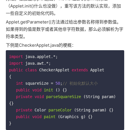
（Applet.init()什么也没做），重写该方法的默认实现，添加
一些自定义的初始化代码。
Applet.getParameter()方法通过给出参数名称得到参数值。
如果得到的值是数字或者其他非字符数据，那么必须解析为字
符串类型。
下例是CheckerApplet.java的梗概：
import
import
public
class
CheckerApplet
extends
Applet
{

int
 squareSize = 
50
;
// 初始化默认大小
public
void
init
()
{}

private
void
parseSquareSize
(String param)
{}

private
 Color 
parseColor
(String param)
{}

public
void
paint
(Graphics g)
{}
