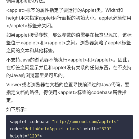
调用applet的方法。
<applet>标签的属性指定了要运行的Applet类。Width和
height用来指定applet运行面板的初始大小。applet必须使用
</applet>标签来关闭。
如果applet接受参数，那么参数的值需要在
标签里添加，该标
签位于<applet>和</applet>之间。浏览器忽略了applet标签
之间的文本和其他标签。
不支持Java的浏览器不能执行<applet>和</applet>。因此，
在标签之间显示并且和applet没有关系的任何东西，在不支持
的Java的浏览器里是可见的。
Viewer或者浏览器在文档的位置寻找编译过的Java代码，要
指定文档的路径，得使用<applet>标签的codebase属性指
定。
如下所示：
<applet codebase=
"http://amrood.com/applets"
code=
"HelloWorldApplet.class"
 width=
"320"
height=
"120"