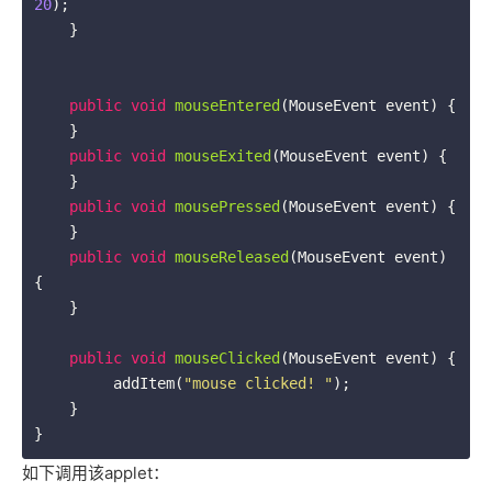
20
);

    }

public
void
mouseEntered
(MouseEvent event)
{

    }

public
void
mouseExited
(MouseEvent event)
{

    }

public
void
mousePressed
(MouseEvent event)
{

    }

public
void
mouseReleased
(MouseEvent event)
{

    }

public
void
mouseClicked
(MouseEvent event)
{

         addItem(
"mouse clicked! "
);

    }

如下调用该applet：