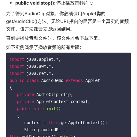
public void stop():
停止播放音频片段
为了得到AudioClip对象，你必须调用Applet类的
getAudioClip()方法。无论URL指向的是否是一个真实的音频
文件，该方法都会立即返回结果。
直到要播放音频文件时，该文件才会下载下来。
如下实例演示了播放音频的所有步骤：
import
import
import
public
class
AudioDemo
extends
Applet
{

private
 AudioClip clip;

private
 AppletContext context;

public
void
init
()
{

      context = 
this
.getAppletContext();

      String audioURL = 
this
.getParameter(
"audio"
);
