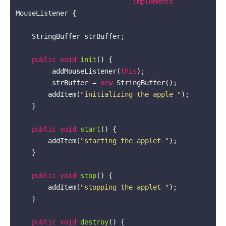
implements
MouseListener
{

    StringBuffer strBuffer;

public
void
init
()
{

         addMouseListener(
this
);

         strBuffer = 
new
 StringBuffer();

        addItem(
"initializing the apple "
);

    }

public
void
start
()
{

        addItem(
"starting the applet "
);

    }

public
void
stop
()
{

        addItem(
"stopping the applet "
);

    }

public
void
destroy
()
{
