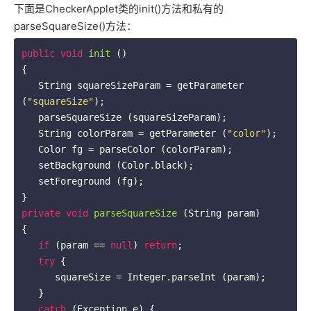
下面是CheckerApplet类的init()方法和私有的
parseSquareSize()方法：
public
void
init
()
{

   String squareSizeParam = getParameter 
(
"squareSize"
);

   parseSquareSize (squareSizeParam);

   String colorParam = getParameter (
"color"
);

   Color fg = parseColor (colorParam);

   setBackground (Color.black);

   setForeground (fg);

private
void
parseSquareSize
(String param)
{

if
 (param == 
null
) 
return
;

try
 {

      squareSize = Integer.parseInt (param);

   }

catch
 (Exception e) {
