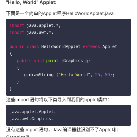
"Hello, World" Applet:
下面是一个简单的Applet程序HelloWorldApplet.java:
import
import
 java.awt.*;

public
class
HelloWorldApplet
extends
Applet
{

public
void
paint
(Graphics g)
{

      g.drawString (
"Hello World"
, 
25
, 
50
);

   }

这些import语句将以下类导入到我们的applet类中：
java.applet.Applet.

没有这些import语句，Java编译器就识别不了Applet和