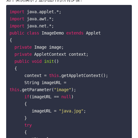
import
import
import
public
class
ImageDemo
extends
Applet
{

private
 Image image;

private
 AppletContext context;

public
void
init
()
{

      context = 
this
.getAppletContext();

      String imageURL = 
this
.getParameter(
"image"
);

if
(imageURL == 
null
)

      {

         imageURL = 
"java.jpg"
;

      }

try
      {
