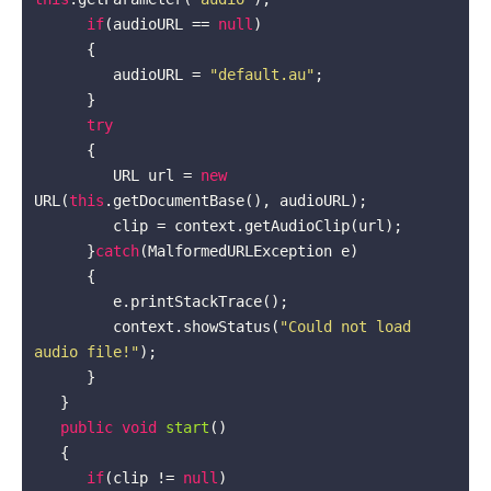
if
(audioURL == 
null
)

      {

         audioURL = 
"default.au"
;

      }

try
      {

         URL url = 
new
URL(
this
.getDocumentBase(), audioURL);

         clip = context.getAudioClip(url);

      }
catch
(MalformedURLException e)

      {

         e.printStackTrace();

         context.showStatus(
"Could not load 
audio file!"
);

      }

   }

public
void
start
()
{

if
(clip != 
null
)
