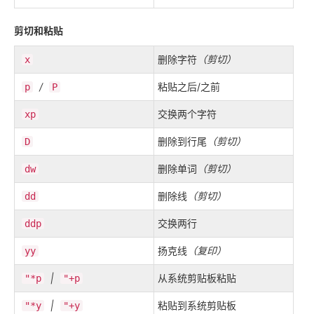
剪切和粘贴
删除字符
（剪切）
x
/
粘贴之后/之前
p
P
交换两个字符
xp
删除到行尾
（剪切）
D
删除单词
（剪切）
dw
删除线
（剪切）
dd
交换两行
ddp
扬克线
（复印）
yy
|
从系统剪贴板粘贴
"*p
"+p
|
粘贴到系统剪贴板
"*y
"+y