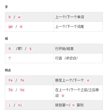
字
/
上一个/下一个单词
b
w
/
上一个/下一个词尾
ge
e
线
（零）
/
行开始/结束
0
$
行首
（非空白）
^
特点
/
移至上一个/下一个
Fe
fe
e
/
在上一个/下一个之前/之后移
To
to
动
o
/
转到第一/
第列
|
n|
n