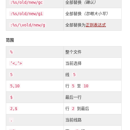
全部替换
（确认）
:%s/old/new/gc
全部替换
（忽略大小写）
:%s/old/new/gi
全部替换为
正则表达式
:%s/\vold/new/g
范围
整个文件
%
当前选择
’<,’>
线
5
5
行
至
5,10
5
10
最后一行
$
行
到最后
2,$
2
当前线路
.