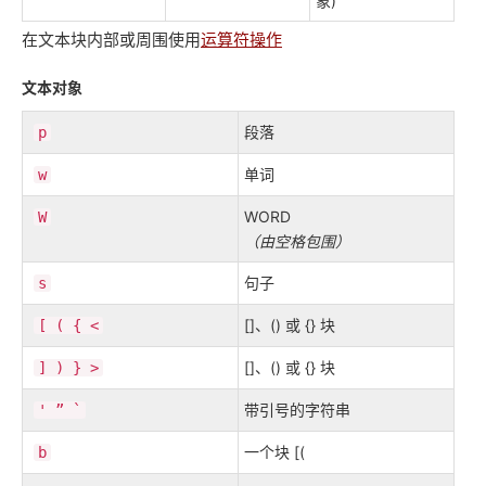
象)
在文本块内部或周围
使用
运算符操作
文本对象
段落
p
单词
w
WORD
W
（由空格包围）
句子
s
[]、() 或 {} 块
[
(
{
<
[]、() 或 {} 块
]
)
}
>
带引号的字符串
'
”
`
一个块 [(
b