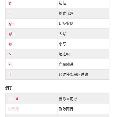
粘贴
p
格式代码
=
切换案例
g~
大写
gU
小写
gu
缩进权
>
向左缩进
<
通过外部程序过滤
!
例子
删除当前行
d
d
删除两行
d
j