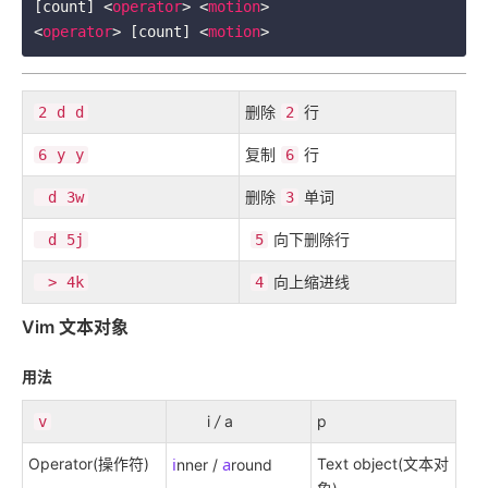
[count] 
<
operator
>
<
motion
>
<
operator
>
 [count] 
<
motion
>
删除
行
2
d
d
2
复制
行
6
y
y
6
删除
单词
d
3
w
3
向下
删除
行
d
5
j
5
向上
缩进
线
>
4
k
4
Vim 文本对象
用法
i
/
a
p
v
i
a
Operator(操作符)
Text object(文本对
nner /
round