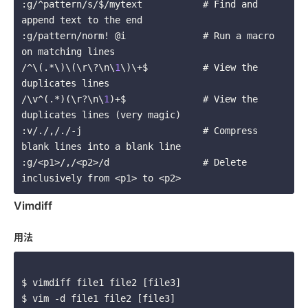
:g/^pattern/s/$/mytext           # Find and 
append text to the end
:g/pattern/norm! @i              # Run a macro 
on matching lines
/^\(.*\)\(\r\?\n\
1
\)\+$          # View the 
duplicates lines
/\v^(.*)(\r?\n\
1
)+$              # View the 
duplicates lines (very magic)
:v/./,/./-j                      # Compress 
blank lines into a blank line
:g/<p1>/,/<p2>/d                 # Delete 
inclusively from <p1> to <p2>
Vimdiff
用法
$ vimdiff file1 file2 [file3]
