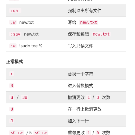
强制退出所有文件
:qa!
new.txt
写给
:w
new.txt
new.txt
保存和编辑
:sav
new.txt
!sudo tee %
写入只读文件
:w
正常模式
替换一个字符
r
进入替换模式
R
/
撤消更改
/
次数
u
3u
1
3
在一行上撤消更改
U
加入下一行
J
/
5
重做更改
/
次数
<C-r>
<C-r>
1
5