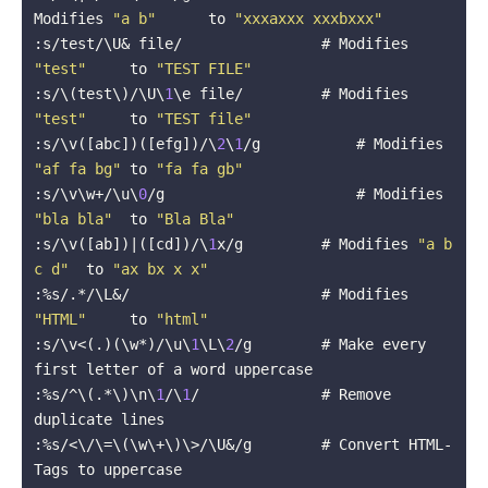
Modifies 
"a b"
      to 
"xxxaxxx xxxbxxx"
:s/test/\U& file/                # Modifies 
"test"
     to 
"TEST FILE"
:s/\(test\)/\U\
1
\e file/         # Modifies 
"test"
     to 
"TEST file"
:s/\v([abc])([efg])/\
2
\
1
/g	     # Modifies 
"af fa bg"
 to 
"fa fa gb"
:s/\v\w+/\u\
0
/g		             # Modifies 
"bla bla"
  to 
"Bla Bla"
:s/\v([ab])|([cd])/\
1
x/g         # Modifies 
"a b 
c d"
  to 
"ax bx x x"
:%s/.*/\L&/                      # Modifies 
"HTML"
     to 
"html"
:s/\v<(.)(\w*)/\u\
1
\L\
2
/g        # Make every 
first letter of a word uppercase
:%s/^\(.*\)\n\
1
/\
1
/              # Remove 
duplicate lines
:%s/<\/\=\(\w\+\)\>/\U&/g        # Convert HTML-
Tags to uppercase