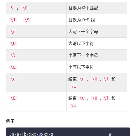
|
替换为整个匹配
&
\0
...
替换为 0-9 组
\1
\9
大写下一个字母
\u
大写以下字符
\U
小写下一个字母
\l
小写以下字符
\L
结束
,
,
和
\e
\u
\U
\l
\L
结束
,
,
和
\E
\u
\U
\l
\L
例子
:s/a\|b/xxx\
0
xxx/g		         # 