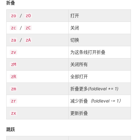
折叠
/
打开
zo
zO
/
关闭
zc
zC
/
切换
za
zA
为这条线打开折叠
zv
关闭所有
zM
全部打开
zR
折叠更多
(foldlevel += 1)
zm
减少折叠
（foldlevel -= 1）
zr
更新折叠
zx
跳跃