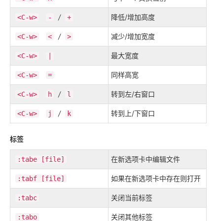
/
降低/增加高度
<C-w>
-
+
/
减少/增加宽度
<C-w>
<
>
最大宽度
<C-w>
|
同样高宽
<C-w>
=
/
转到左/右窗口
<C-w>
h
l
/
转到上/下窗口
<C-w>
j
k
标签
在新选项卡中编辑文件
:tabe [file]
如果在新选项卡中存在则打开
:tabf [file]
关闭当前标签
:tabc
关闭
其他标签
:tabo