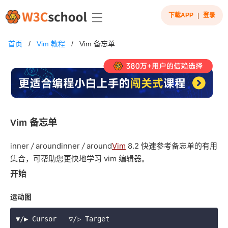
下载APP
|
登录
首页
/
Vim 教程
/
Vim 备忘单
Vim 备忘单
i
nner
/
a
round
i
nner
/
a
round
Vim
8.2 快速参考备忘单的
有用
集合，
可帮助您更快地学习 vim 编辑器。
开始
运动图