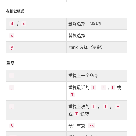
在视觉模式
|
删除选择
（剪切）
d
x
替换选择
s
Yank 选择
（复制）
y
重复
重复上一个命令
.
重复最近的
,
,
或
;
f
t
F
T
重复上次的
，
，
,
f
t
F
或
逆转
T
最后重复
&
:s