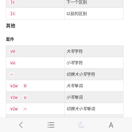
下一个区别
]c
以前的区别
[c
其他
案件
大写
字符
vU
小写
字符
vu
切换大小写
字符
~
大写
单词
viw
U
小写
单词
viw
u
切换大小写
单词
viw
~
/
大写
行
VU
gUU
/
小写
行
Vu
guu