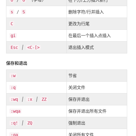
o
O
/
删除字符/行并插入
s
S
更改为行尾
C
在最后一个插入点插入
gi
|
退出插入模式
Esc
<C-[>
保存和退出
节省
:w
关闭文件
:q
|
|
保存并退出
:wq
:x
ZZ
保存并退出所有文件
:wqa
|
强制退出
:q!
ZQ
关闭所有文件
:qa