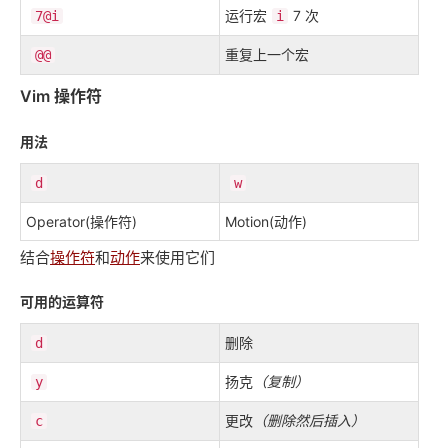
运行宏
7 次
7@i
i
重复上一个宏
@@
Vim 操作符
用法
d
w
Operator(操作符)
Motion(动作)
结合
操作符
和
动作
来使用它们
可用的运算符
删除
d
扬克
（复制）
y
更改
（删除然后插入）
c