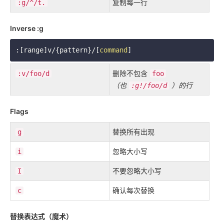
复制每一行
:g/^/t.
Inverse :g
:[range]v/{pattern}/[
command
删除不包含
:v/foo/d
foo
（也
）的行
:g!/foo/d
Flags
替换所有出现
g
忽略大小写
i
不要忽略大小写
I
确认每次替换
c
替换表达式（魔术）