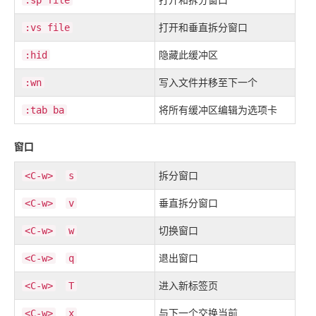
:sp file
打开和垂直拆分窗口
:vs file
隐藏此缓冲区
:hid
写入文件并移至下一个
:wn
将所有缓冲区编辑为选项卡
:tab ba
窗口
拆分窗口
<C-w>
s
垂直拆分窗口
<C-w>
v
切换窗口
<C-w>
w
退出窗口
<C-w>
q
进入新标签页
<C-w>
T
与下一个交换当前
<C-w>
x