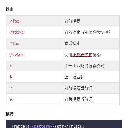
搜索
向前搜索
/foo
向前搜索
（不区分大小写）
/foo\c
向后搜索
?foo
使用
正则表达式
搜索
/\v\d+
下一个匹配的搜索模式
n
上一场匹配
N
向前搜索当前词
*
向后搜索当前词
#
换行
:[range]s
/{pattern}/