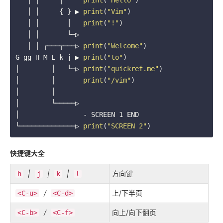
   │ │     │     
print
(
"Hello"
)
   │ │     { } ▶ 
print
(
"Vim"
)
   │ │       │   
print
(
"!"
)
   │ │       └─▷    
   │ │ ┌───┬───▷ 
print
(
"Welcome"
)
G gg H M L k j ▶ 
print
(
"to"
)
│        │   └─▷ 
print
(
"quickref.me"
)
│        │       
print
(
"/vim"
)
│        │     
│        └─────▷ 
│                - SCREEN 1 END
└──────────────▷ 
print
(
"SCREEN 2"
快捷键大全
|
|
|
方向键
h
j
k
l
/
上/下半页
<C-u>
<C-d>
/
向上/向下翻页
<C-b>
<C-f>