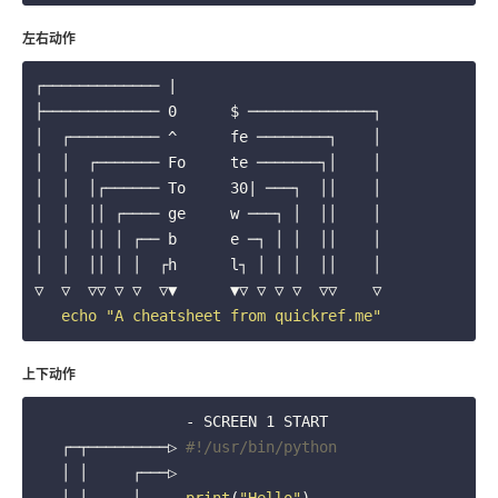
左右动作
┌───────────── |      
├───────────── 0      $ ──────────────┐ 
│  ┌────────── ^      fe ────────┐    │
│  │  ┌─────── Fo     te ───────┐│    │
│  │  │┌────── To     30| ───┐  ││    │
│  │  ││ ┌──── ge     w ───┐ │  ││    │
│  │  ││ │ ┌── b      e ─┐ │ │  ││    │
│  │  ││ │ │  ┌h      l┐ │ │ │  ││    │
▽  ▽  ▽▽ ▽ ▽  ▽▼      ▼▽ ▽ ▽ ▽  ▽▽    ▽
echo
"A cheatsheet from quickref.me"
上下动作
                 - SCREEN 1 START
   ┌─┬─────────▷ 
#!/usr/bin/python
   │ │     ┌───▷     