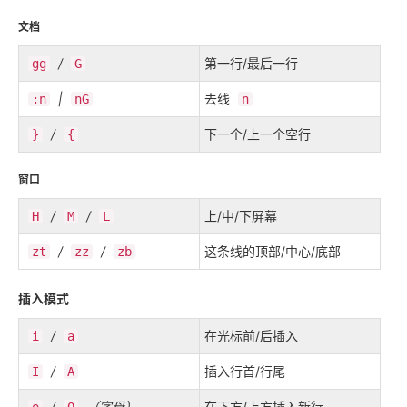
文档
/
第一行/最后一行
gg
G
|
去线
:n
nG
n
/
下一个/上一个空行
}
{
窗口
/
/
上/中/下屏幕
H
M
L
/
/
这条线的顶部/中心/底部
zt
zz
zb
插入模式
/
在光标前/后插入
i
a
/
插入行首/行尾
I
A
/
（字母）
在下方/上方插入新行