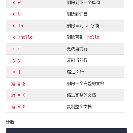
删除到下一个单词
d
w
删除到词首
d
b
删除直到
字符
d
fa
a
删除直到
d
/hello
hello
更改当前行
c
c
复制当前行
y
y
缩进 2 行
>
j
删除一个完整的文档
gg
d
G
缩进完整的文档
gg
=
G
复制整个文档
gg
y
G
计数