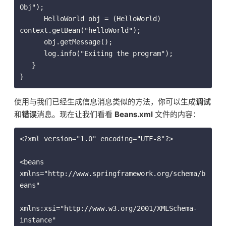
Obj");

      HelloWorld obj = (HelloWorld) 
context.getBean("helloWorld");

      obj.getMessage();

      log.info("Exiting the program");

   }

}
使用与我们已经生成信息消息类似的方法，你可以生成
调试
和
错误
消息。现在让我们看看
Beans.xml
文件的内容：
<?xml version="1.0" encoding="UTF-8"?>

<beans 
xmlns="http://www.springframework.org/schema/b
eans"

xmlns:xsi="http://www.w3.org/2001/XMLSchema-
instance"
