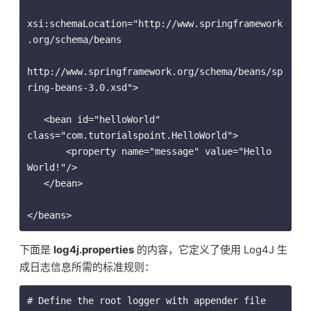
xsi:schemaLocation="http://www.springframework
.org/schema/beans

http://www.springframework.org/schema/beans/sp
ring-beans-3.0.xsd">

   <bean id="helloWorld" 
class="com.tutorialspoint.HelloWorld">

       <property name="message" value="Hello 
World!"/>

   </bean>

</beans>
下面是
log4j.properties
的内容，它定义了使用 Log4J 生
成日志信息所需的标准规则：
# Define the root logger with appender file
