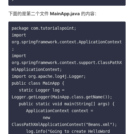
下面的是第二个文件
MainApp.java
的内容：
package com.tutorialspoint;

import 
org.springframework.context.ApplicationContext
;

import 
org.springframework.context.support.ClassPathX
mlApplicationContext;

import org.apache.log4j.Logger;

public class MainApp {

   static Logger log = 
Logger.getLogger(MainApp.class.getName());

   public static void main(String[] args) {

      ApplicationContext context = 

             new 
ClassPathXmlApplicationContext("Beans.xml");

      log.info("Going to create HelloWord 