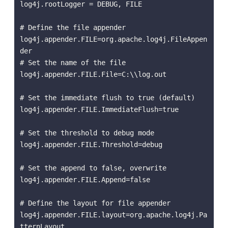
log4j.rootLogger = DEBUG, FILE

# Define the file appender

log4j.appender.FILE=org.apache.log4j.FileAppen
der

# Set the name of the file

log4j.appender.FILE.File=C:\\log.out

# Set the immediate flush to true (default)

log4j.appender.FILE.ImmediateFlush=true

# Set the threshold to debug mode

log4j.appender.FILE.Threshold=debug

# Set the append to false, overwrite

log4j.appender.FILE.Append=false

# Define the layout for file appender

log4j.appender.FILE.layout=org.apache.log4j.Pa
tternLayout
