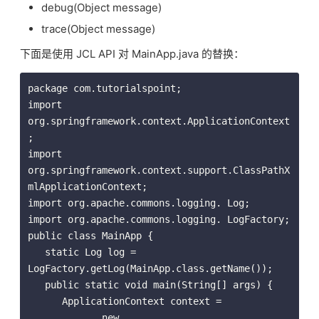
debug(Object message)
trace(Object message)
下面是使用 JCL API 对 MainApp.java 的替换：
package com.tutorialspoint;

import 
org.springframework.context.ApplicationContext
;

import 
org.springframework.context.support.ClassPathX
mlApplicationContext;

import org.apache.commons.logging. Log;

import org.apache.commons.logging. LogFactory;

public class MainApp {

   static Log log = 
LogFactory.getLog(MainApp.class.getName());

   public static void main(String[] args) {

      ApplicationContext context = 

             new 