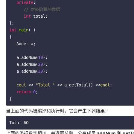
private
:

// 对外隐藏的数据
int
 total;

int
main
( )
{

   Adder a;

   a.addNum(
10
);

   a.addNum(
20
);

   a.addNum(
30
);

cout
 << 
"Total "
 << a.getTotal() <<
endl
;

return
0
;

}
当上面的代码被编译和执行时，它会产生下列结果：
上面的类把数字相加，并返回总和。公有成员
addNum
和
getT