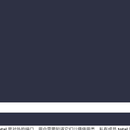
otal
是对外的接口，用户需要知道它们以便使用类。私有成员
total