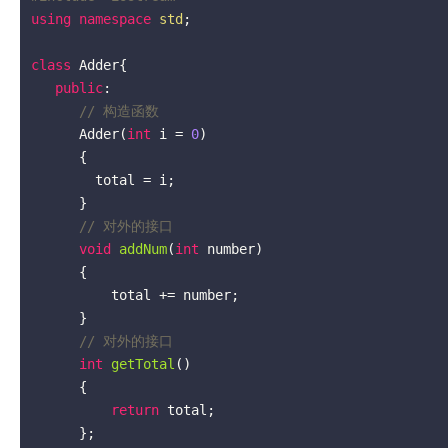
using
namespace
std
;

class
 Adder{

public
:

// 构造函数
      Adder(
int
 i = 
0
)

      {

        total = i;

      }

// 对外的接口
void
addNum
(
int
 number)
{

          total += number;

      }

// 对外的接口
int
getTotal
()
{

return
 total;

      };
