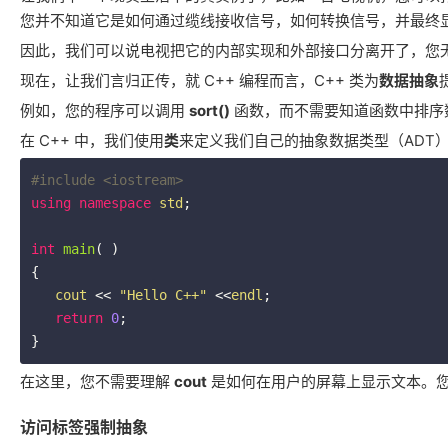
您并不知道它是如何通过缆线接收信号，如何转换信号，并最终
因此，我们可以说电视把它的内部实现和外部接口分离开了，您
现在，让我们言归正传，就 C++ 编程而言，C++ 类为
数据抽象
例如，您的程序可以调用
sort()
函数，而不需要知道函数中排序
在 C++ 中，我们使用
类
来定义我们自己的抽象数据类型（ADT
#
include
<iostream>
using
namespace
std
;

int
main
( )
{

cout
 << 
"Hello C++"
 <<
endl
;

return
0
;

}
在这里，您不需要理解
cout
是如何在用户的屏幕上显示文本。您
访问标签强制抽象