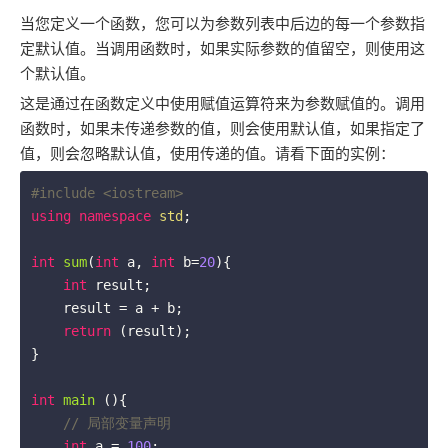
当您定义一个函数，您可以为参数列表中后边的每一个参数指
定默认值。当调用函数时，如果实际参数的值留空，则使用这
个默认值。
这是通过在函数定义中使用赋值运算符来为参数赋值的。调用
函数时，如果未传递参数的值，则会使用默认值，如果指定了
值，则会忽略默认值，使用传递的值。请看下面的实例：
#
include
<iostream>
using
namespace
std
;

int
sum
(
int
 a, 
int
 b=
20
)
{

int
 result;

    result = a + b;

return
 (result);

}

int
main
()
{

// 局部变量声明
int
 a = 
100
;
