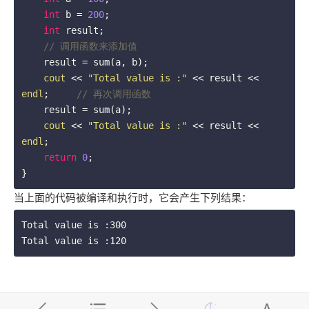
int
 b = 
200
;

int
 result;

// 调用函数来添加值
    result = sum(a, b);

cout
 << 
"Total value is :"
 << result << 
endl
;     
// 再次调用函数
    result = sum(a); 

cout
 << 
"Total value is :"
 << result << 
endl
;

return
0
;

} 
当上面的代码被编译和执行时，它会产生下列结果：
Total value is :300
