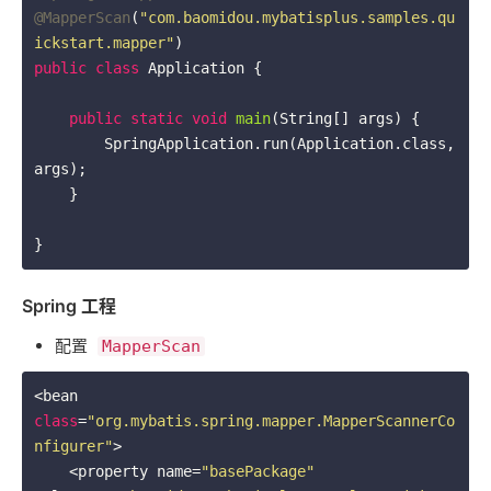
@MapperScan
(
"com.baomidou.mybatisplus.samples.qu
ickstart.mapper"
public
class
Application
{

public
static
void
main
(String[] args)
{

        SpringApplication.run(Application.class, 
args);

    }

Spring 工程
配置 ​
MapperScan
<bean 
class
=
"org.mybatis.spring.mapper.MapperScannerCo
nfigurer"
>

    <property name=
"basePackage"