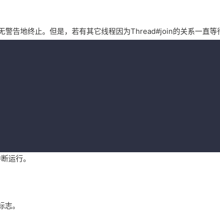
无警告地终止。但是，若有其它线程因为Thread#join的关系一
中断运行。
标志。