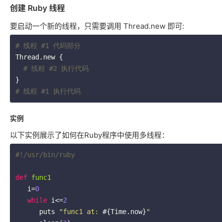
创建 Ruby 线程
要启动一个新的线程，只需要调用 Thread.new 即可:
# 线程 #1 代码部分
Thread.new {

# 线程 #2 执行代码
# 线程 #1 执行代码
实例
以下实例展示了如何在Ruby程序中使用多线程：
#!/usr/bin/ruby
def
func1
   i=
0
while
 i<=
2
      puts 
"func1 at: 
#{Time.now}
"