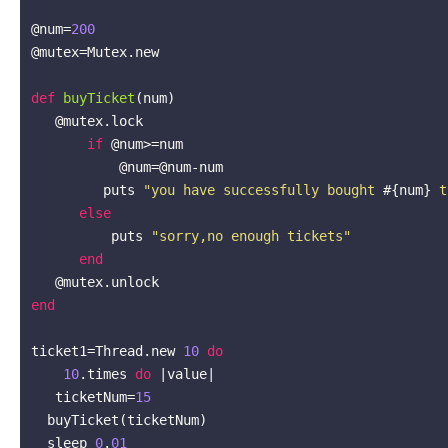
@num=
200
@mutex=Mutex.new

def
buyTicket
(num)
   @mutex.lock

if
 @num>=num

           @num=@num-num

         puts 
"you have successfully bought 
#{num}
 t
else
          puts 
"sorry,no enough tickets"
end
end
ticket1=Thread.new 
10
do
10
.times 
do
|value|
   ticketNum=
15
  buyTicket(ticketNum)

  sleep 
0
.
01