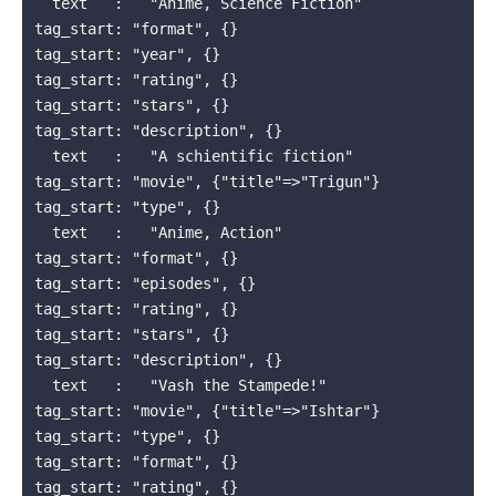
  text   :   "Anime, Science Fiction"

tag_start: "format", {}

tag_start: "year", {}

tag_start: "rating", {}

tag_start: "stars", {}

tag_start: "description", {}

  text   :   "A schientific fiction"

tag_start: "movie", {"title"=>"Trigun"}

tag_start: "type", {}

  text   :   "Anime, Action"

tag_start: "format", {}

tag_start: "episodes", {}

tag_start: "rating", {}

tag_start: "stars", {}

tag_start: "description", {}

  text   :   "Vash the Stampede!"

tag_start: "movie", {"title"=>"Ishtar"}

tag_start: "type", {}

tag_start: "format", {}

tag_start: "rating", {}
