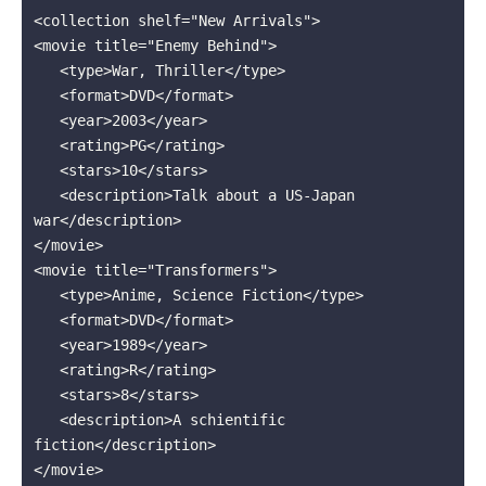
<collection shelf="New Arrivals">

<movie title="Enemy Behind">

   <type>War, Thriller</type>

   <format>DVD</format>

   <year>2003</year>

   <rating>PG</rating>

   <stars>10</stars>

   <description>Talk about a US-Japan 
war</description>

</movie>

<movie title="Transformers">

   <type>Anime, Science Fiction</type>

   <format>DVD</format>

   <year>1989</year>

   <rating>R</rating>

   <stars>8</stars>

   <description>A schientific 
fiction</description>

</movie>
