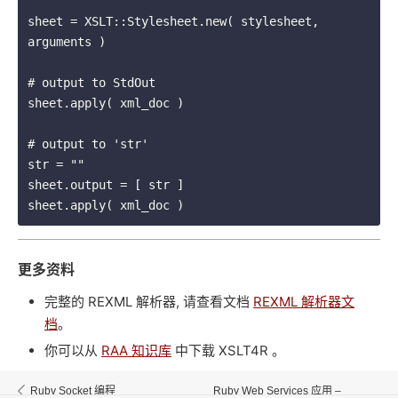
sheet = XSLT::Stylesheet.new( stylesheet, 
arguments )

# output to StdOut

sheet.apply( xml_doc )

# output to 'str'

str = ""

sheet.output = [ str ]

更多资料
完整的 REXML 解析器, 请查看文档
REXML 解析器文
档
。
你可以从
RAA 知识库
中下载 XSLT4R 。
Ruby Socket 编程
Ruby Web Services 应用 –