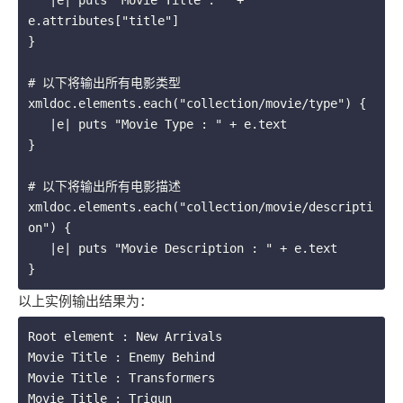
   |e| puts "Movie Title : " + 
e.attributes["title"] 

}

# 以下将输出所有电影类型

xmldoc.elements.each("collection/movie/type") {

   |e| puts "Movie Type : " + e.text 

}

# 以下将输出所有电影描述

xmldoc.elements.each("collection/movie/descripti
on") {

   |e| puts "Movie Description : " + e.text 

以上实例输出结果为：
Root element : New Arrivals

Movie Title : Enemy Behind

Movie Title : Transformers

Movie Title : Trigun
