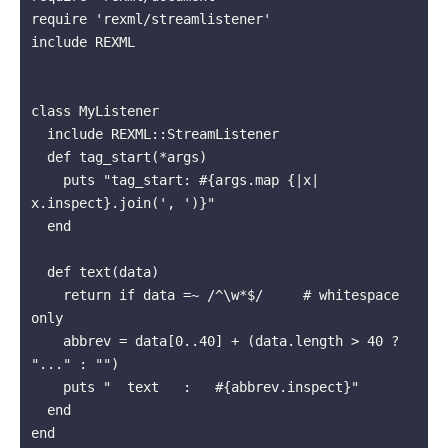
require 'rexml/streamlistener'

include REXML

class MyListener

  include REXML::StreamListener

  def tag_start(*args)

    puts "tag_start: #{args.map {|x| 
x.inspect}.join(', ')}"

  end

  def text(data)

    return if data =~ /^\w*$/     # whitespace 
only

    abbrev = data[0..40] + (data.length > 40 ? 
"..." : "")

    puts "  text   :   #{abbrev.inspect}"

  end

end
