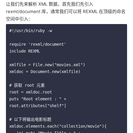
让我们先来解析 XML 数据，首先我们先引入
rexml/document 库，通常我们可以将 REXML 在顶级的命名
空间中引入：
#!/usr/bin/ruby -w

require 'rexml/document'

include REXML

xmlfile = File.new("movies.xml")

xmldoc = Document.new(xmlfile)

# 获取 root 元素

root = xmldoc.root

puts "Root element : " + 
root.attributes["shelf"]

# 以下将输出电影标题

xmldoc.elements.each("collection/movie"){ 
