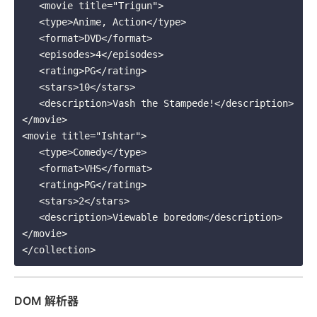
   <movie title="Trigun">

   <type>Anime, Action</type>

   <format>DVD</format>

   <episodes>4</episodes>

   <rating>PG</rating>

   <stars>10</stars>

   <description>Vash the Stampede!</description>

</movie>

<movie title="Ishtar">

   <type>Comedy</type>

   <format>VHS</format>

   <rating>PG</rating>

   <stars>2</stars>

   <description>Viewable boredom</description>

</movie>

DOM 解析器