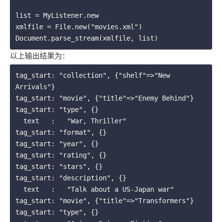
list = MyListener.new

xmlfile = File.new("movies.xml")

以上输出结果为：
tag_start: "collection", {"shelf"=>"New 
Arrivals"}

tag_start: "movie", {"title"=>"Enemy Behind"}

tag_start: "type", {}

  text   :   "War, Thriller"

tag_start: "format", {}

tag_start: "year", {}

tag_start: "rating", {}

tag_start: "stars", {}

tag_start: "description", {}

  text   :   "Talk about a US-Japan war"

tag_start: "movie", {"title"=>"Transformers"}

tag_start: "type", {}
