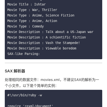
Movie Title : Ishtar

Movie Type : War, Thriller

Movie Type : Anime, Science Fiction

Movie Type : Anime, Action

Movie Type : Comedy

Movie Description : Talk about a US-Japan war

Movie Description : A schientific fiction

Movie Description : Vash the Stampede!

Movie Description : Viewable boredom

SAX 解析器
处理相同的数据文件：movies.xml，不建议SAX的解析为一
个小文件，以下是个简单的实例：
#!/usr/bin/ruby -w

require 'rexml/document'
