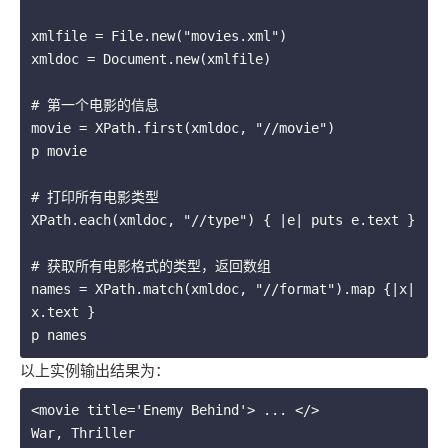
xmlfile = File.new("movies.xml")

xmldoc = Document.new(xmlfile)

# 第一个电影的信息

movie = XPath.first(xmldoc, "//movie")

p movie

# 打印所有电影类型

XPath.each(xmldoc, "//type") { |e| puts e.text }

# 获取所有电影格式的类型，返回数组

names = XPath.match(xmldoc, "//format").map {|x| 
x.text }

以上实例输出结果为：
<movie title='Enemy Behind'> ... </>

War, Thriller
