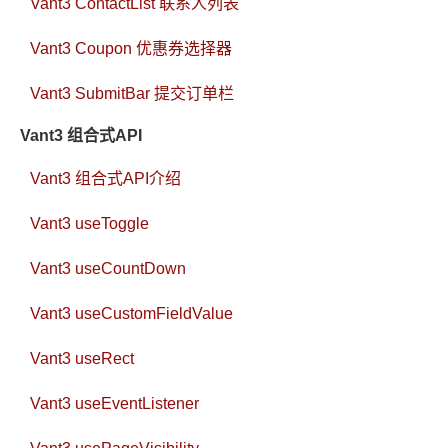
Vant3 ContactList 联系人列表
Vant3 Coupon 优惠券选择器
Vant3 SubmitBar 提交订单栏
Vant3 组合式API
Vant3 组合式API介绍
Vant3 useToggle
Vant3 useCountDown
Vant3 useCustomFieldValue
Vant3 useRect
Vant3 useEventListener