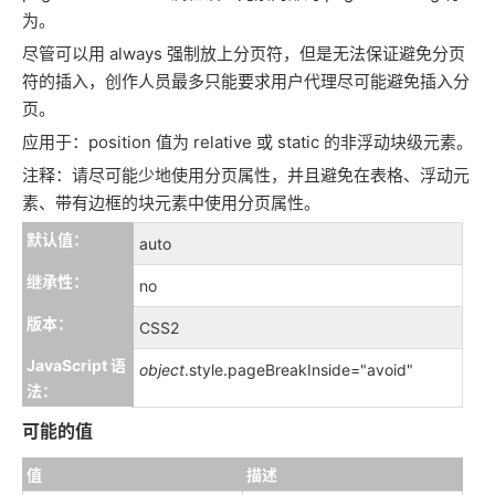
为。
尽管可以用 always 强制放上分页符，但是无法保证避免分页
符的插入，创作人员最多只能要求用户代理尽可能避免插入分
页。
应用于：
position 值为 relative 或 static 的非浮动块级元素。
注释：
请尽可能少地使用分页属性，并且避免在表格、浮动元
素、带有边框的块元素中使用分页属性。
默认值：
auto
继承性：
no
版本：
CSS2
JavaScript 语
object
.style.pageBreakInside="avoid"
法：
可能的值
值
描述