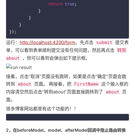
return
true
;

            }

        }

    }

});
运行：
http://localhost:4200/form
，先点击
提交表
submit
单，可以看到表单顺利提交没有任何问题，然后再点击
转到
，你可以看到会弹出如下提示框。
about
接着，点击“取消”页面没有跳转，如果是点击“确定”页面会跳
转到
页面。 再接着，把
这个输入框的
about
FirstName
内容清空然后点击“转到about”页面直接跳转到了
页
about
面。
很多博客网站都是有这个功能的！！
2，在beforeModel、model、afterModel回调中阻止路由转换