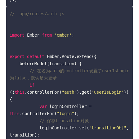
//  app/routes/auth.js
import
 Ember 
from
'ember'
;

export
default
 Ember.Route.extend({

    beforeModel(transition) {

// 在名为auth的controller设置了userIsLogin
为false，默认是未登录
if
(!
this
.controllerFor(
"auth"
).get(
'userIsLogin'
)) 
{

var
 loginController = 
this
.controllerFor(
"login"
);

// 保存transition对象
            loginController.set(
"transitionObj"
, 
transition);
