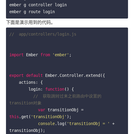
ember g controller login

ember g route login
下面是演示用到的代码。
//  app/controllers/login.js
import
 Ember 
from
'ember'
;

export
default
 Ember.Controller.extend({

    actions: {

        login: 
function
(
) 
{

//  获取跳转过来之前路由中设置的
transition对象
var
 transitionObj = 
this
.get(
'transitionObj'
);

console
.log(
'transitionObj = '
 + 
transitionObj);
