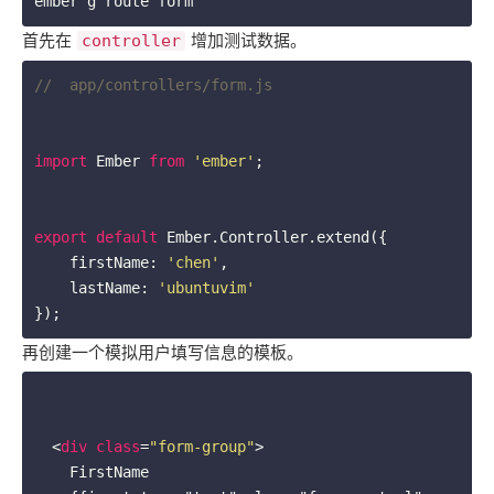
ember g route form
首先在
增加测试数据。
controller
//  app/controllers/form.js
import
 Ember 
from
'ember'
;

export
default
 Ember.Controller.extend({

    firstName: 
'chen'
,

    lastName: 
'ubuntuvim'
});
再创建一个模拟用户填写信息的模板。
<
div
class
=
"form-group"
>
    FirstName
