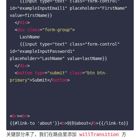
    {{input type="text" class="form-control" 
id="exampleInputEmail1" placeholder="FirstName" 
value=firstName}}

</
div
>
<
div
class
=
"form-group"
>
    LashName

    {{input type="text" class="form-control" 
id="exampleInputPassword1" 
placeholder="LashName" value=lastName}}

</
div
>
<
button
type
=
"submit"
class
=
"btn btn-
primary"
>
Submit
</
button
>
<
br
>
<
br
>
{{#link-to 'about'}}
<
b
>
转到about
</
b
>
{{/link-to}}
关键部分来了，我们在路由里添加
方
willTransition