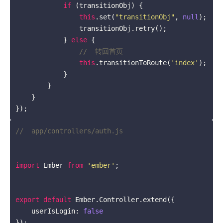
if
 (transitionObj) {

this
.set(
"transitionObj"
, 
null
);

                transitionObj.retry();

            } 
else
 {

//  转回首页
this
.transitionToRoute(
'index'
);

            }

        }

    }

});
//  app/controllers/auth.js
import
 Ember 
from
'ember'
;

export
default
 Ember.Controller.extend({

    userIsLogin: 
false
});