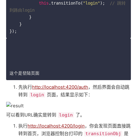
this
.transitionTo(
"login"
);  
// 跳转
到路由login
        }

    }

});
这个是登陆页面
先执行
http://localhost:4200/auth
，然后界面会自动跳
转到
页面，结果显示如下：
login
可以看到URL确实是转到
了。
login
执行
http://localhost:4200/login
，你会发现页面直接跳
转到首页，浏览器控制台打印的
是
transitionObj