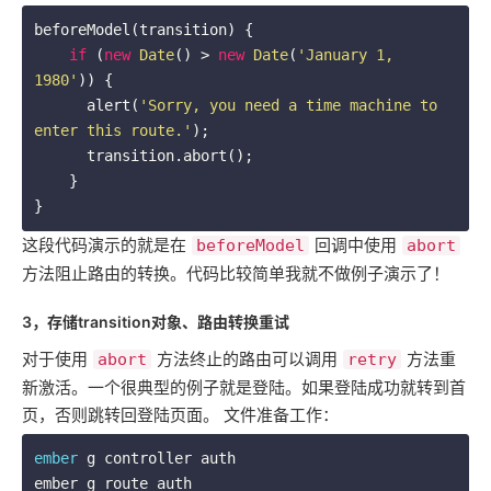
beforeModel(transition) {

if
 (
new
Date
() > 
new
Date
(
'January 1, 
1980'
)) {

      alert(
'Sorry, you need a time machine to 
enter this route.'
);

      transition.abort();

    }

}
这段代码演示的就是在
回调中使用
beforeModel
abort
方法阻止路由的转换。代码比较简单我就不做例子演示了！
3，存储transition对象、路由转换重试
对于使用
方法终止的路由可以调用
方法重
abort
retry
新激活。一个很典型的例子就是登陆。如果登陆成功就转到首
页，否则跳转回登陆页面。 文件准备工作：
ember
 g controller auth

ember g route auth
