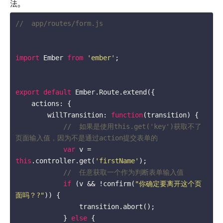
法。
//  app/routes/form.js
import
 Ember 
from
'ember'
;

export
default
 Ember.Route.extend({

    actions: {

        willTransition: 
function
(
transition
) 
{

//  如果是使用this.get('key')获取不了
页面输入值，因为不是通过action提交表单的
var
 v = 
this
.controller.get(
'firstName'
);

//  任意获取一个作为判断表单输入值
if
 (v && !confirm(
"你确定要离开这个页
面吗？?"
)) {

                transition.abort();

            } 
else
 {
