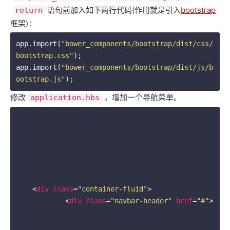
语句前加入如下两行代码(作用就是引入
bootstrap
return
框架)：
app.import(
"bower_components/bootstrap/dist/css/
bootstrap.css"
);

app.import(
"bower_components/bootstrap/dist/js/b
ootstrap.js"
);
修改
，增加一个导航菜单。
application.hbs
<
div
class
=
"container-fluid"
>
<
div
class
=
"navbar-header"
href
=
"#"
>