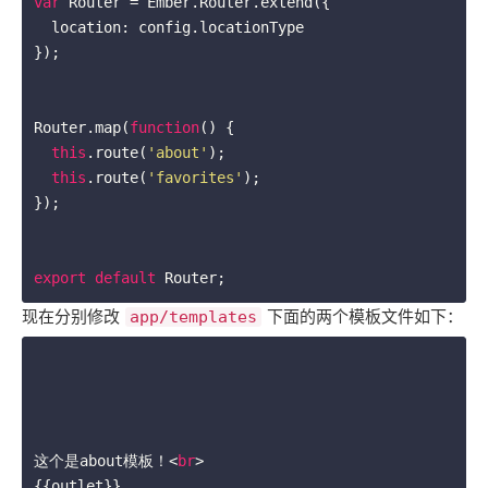
var
 Router = Ember.Router.extend({

  location: config.locationType

});

Router.map(
function
(
) 
{

this
.route(
'about'
);

this
.route(
'favorites'
);

});

export
default
 Router;
现在分别修改
下面的两个模板文件如下：
app/templates
这个是about模板！
<
br
>
{{outlet}}