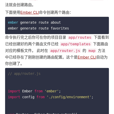
法就会创建路由。
下面使用
Ember CLI
命令创建两个路由：
ember
 generate route about

ember generate route favorites
命令执行完之后你可在你的项目目录
下面看到
app/routes
已经创建好的两个路由文件已经
下面路由
app/templates
对应的模板文件。 此时在
的
方法
app/router.js
map
中已经存在了刚刚创建的路由配置。这个是
Ember CLI
自动为
你创建了。
// app/router.js
import
 Ember 
from
'ember'
import
 config 
from
'./config/environment'
;
