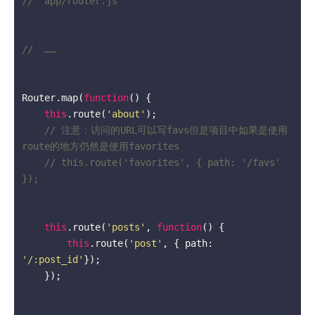
//  app/router.js
//  ……
Router.map(
function
(
) 
{

this
.route(
'about'
);

// 注意：访问的URL可以写favs但是项目中如果是使用
route的地方仍然是使用favorites
// this.route('favorites', { path: '/favs' 
});
this
.route(
'posts'
, 
function
(
) 
{

this
.route(
'post'
, { path: 
'/:post_id'
});

    });
