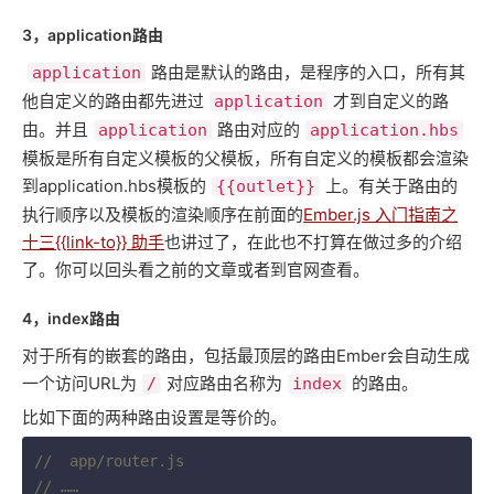
3，application路由
路由是默认的路由，是程序的入口，所有其
application
他自定义的路由都先进过
才到自定义的路
application
由。并且
路由对应的
application
application.hbs
模板是所有自定义模板的父模板，所有自定义的模板都会渲染
到application.hbs模板的
上。有关于路由的
{{outlet}}
执行顺序以及模板的渲染顺序在前面的
Ember.js 入门指南之
十三{{link-to}} 助手
也讲过了，在此也不打算在做过多的介绍
了。你可以回头看之前的文章或者到官网查看。
4，index路由
对于所有的嵌套的路由，包括最顶层的路由Ember会自动生成
一个访问URL为
对应路由名称为
的路由。
/
index
比如下面的两种路由设置是等价的。
//  app/router.js
// ……