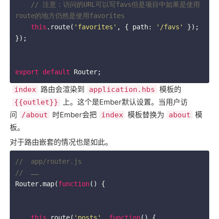
// 注意：访问的URL可以写favs但是项目中如果是使用
route的地方仍然是使用favorites
this
.route(
'favorites'
, { path: 
'/favs'
 });

});

export
default
 Router;
路由会渲染到
模板的
index
application.hbs
上。这个是Ember默认设置。当用户访
{{outlet}}
问
时Ember会把
模板替换为
模
/about
index
about
板。
对于路由嵌套的情况也是如此。
//  app/router.js
//  ……
Router.map(
function
(
) 
{

this
.route(
'posts'
, 
function
(
) 
{
