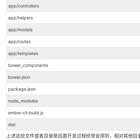
app/controllers
app/helpers
app/models
app/routes
app/templates
bower_components
bower.json
package.json
node_modules
ember-cli-build.js
dist
上述这些文件或者目录是后面开发过程经常会用到，相对其他目