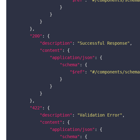
"$ref"
: 
"#/components/schema
                    }

                }

            }

        },

"200"
: {

"description"
: 
"Successful Response"
,

"content"
: {

"application/json"
: {

"schema"
: {

"$ref"
: 
"#/components/schema
                    }

                }

            }

        },

"422"
: {

"description"
: 
"Validation Error"
,

"content"
: {

"application/json"
: {

"schema"
: {
