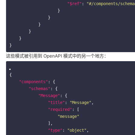
"$ref"
: 
"#/components/schema
                    }

                }

            }

        }

    }

这些模式被引用到 OpenAPI 模式中的另一个地方：
{

"components"
: {

"schemas"
: {

"Message"
: {

"title"
: 
"Message"
,

"required"
: [

"message"
                ],

"type"
: 
"object"
,
