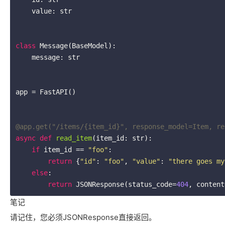
    value: str

class
Message
(BaseModel)
:
    message: str

app = FastAPI()

@app.get("/items/{item_id}", response_model=Item, re
async
def
read_item
(item_id: str)
:
if
 item_id == 
"foo"
:

return
 {
"id"
: 
"foo"
, 
"value"
: 
"there goes my
else
:

return
 JSONResponse(status_code=
404
, content
笔记
请记住，您必须JSONResponse直接返回。