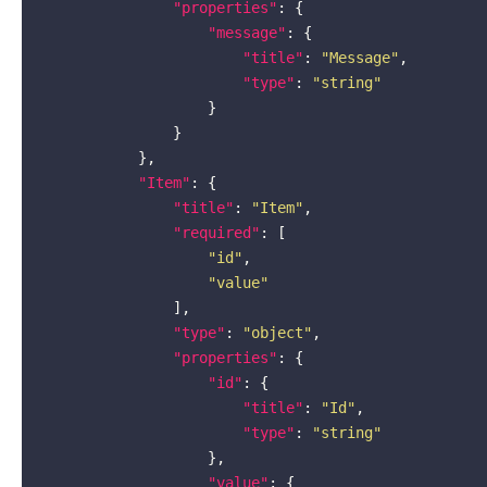
"properties"
: {

"message"
: {

"title"
: 
"Message"
,

"type"
: 
"string"
                    }

                }

            },

"Item"
: {

"title"
: 
"Item"
,

"required"
: [

"id"
,

"value"
                ],

"type"
: 
"object"
,

"properties"
: {

"id"
: {

"title"
: 
"Id"
,

"type"
: 
"string"
                    },

"value"
: {
