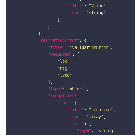
"title"
: 
"Value"
,

"type"
: 
"string"
                    }

                }

            },

"ValidationError"
: {

"title"
: 
"ValidationError"
,

"required"
: [

"loc"
,

"msg"
,

"type"
                ],

"type"
: 
"object"
,

"properties"
: {

"loc"
: {

"title"
: 
"Location"
,

"type"
: 
"array"
,

"items"
: {

"type"
: 
"string"