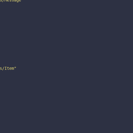
s/Message"
s/Item"