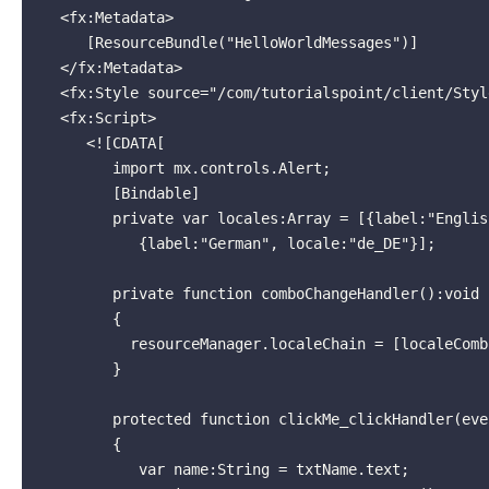
   <fx:Metadata>

      [ResourceBundle("HelloWorldMessages")]

   </fx:Metadata> 

   <fx:Style source="/com/tutorialspoint/client/Style.css"/>

   <fx:Script>

      <![CDATA[

         import mx.controls.Alert;

         [Bindable]

         private var locales:Array = [{label:"English", locale:"en_US"},

            {label:"German", locale:"de_DE"}];

         private function comboChangeHandler():void

         {

           resourceManager.localeChain = [localeComboBox.selectedItem.locale];

         }

         protected function clickMe_clickHandler(event:MouseEvent):void

         {

            var name:String = txtName.text;
