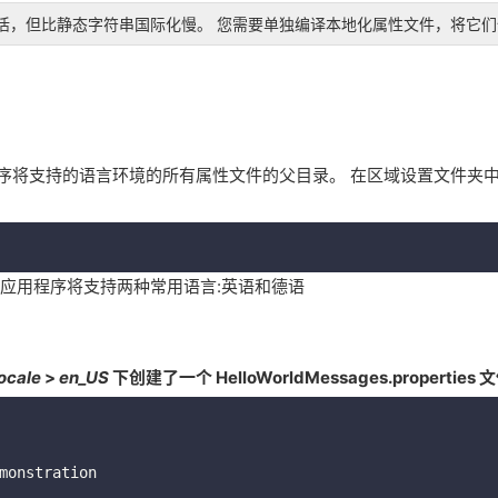
活，但比静态字符串国际化慢。
您需要单独编译本地化属性文件，将它们
应用程序将支持的语言环境的所有属性文件的父目录。
在区域设置文件夹
应用程序将支持两种常用语言:英语和德语
locale
>
en_US
下创建了一个
HelloWorldMessages.properties
文
monstration
