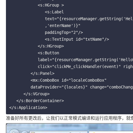
            <s:HGroup >

               <s:Label 

               text="{resourceManager.getString('HelloWorldMessages'

               ,'enterName')}" 

               paddingTop="2"/>			

               <s:TextInput id="txtName"/>

            </s:HGroup>

            <s:Button 

            label="{resourceManager.getString('HelloWorldMessages','clickMe')}" 

            click="clickMe_clickHandler(event)" right="10" />	

         </s:Panel>

         <mx:ComboBox id="localeComboBox" 

         dataProvider="{locales}" change="comboChangeHandler()"/>

      </s:VGroup>	

   </s:BorderContainer>	

准备好所有更改后，让我们以正常模式编译和运行应用程序，就