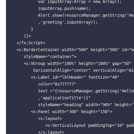
            var inputArray:Array = new Array();

            inputArray.push(name);

            Alert.show(resourceManager.getString('HelloWorldMessages'

            ,'greeting',inputArray));

         }

      ]]>

   </fx:Script>

   <s:BorderContainer width="500" height="500" id="mainContainer" 

      styleName="container">

      <s:VGroup width="100%" height="100%" gap="50" 

	  horizontalAlign="center" verticalAlign="middle">

         <s:Label id="lblHeader" fontSize="40" 

            color="0x777777" 

            text ="{resourceManager.getString('HelloWorldMessages'

            ,'applicationTitle')}"

            styleName="heading" width="90%" height="150"/>

         <s:Panel width="300" height="150">

            <s:layout>

               <s:VerticalLayout paddingTop="10" paddingLeft="10" />

            </s:layout>
