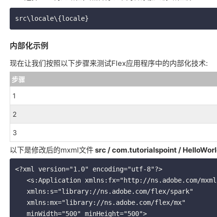
内部化示例
现在让我们按照以下步骤来测试Flex应用程序中的内部化技术:
步骤
1
2
3
以下是修改后的mxml文件
src / com.tutorialspoint / HelloWo
<?xml version="1.0" encoding="utf-8"?>

   <s:Application xmlns:fx="http://ns.adobe.com/mxml/2009" 

   xmlns:s="library://ns.adobe.com/flex/spark" 

   xmlns:mx="library://ns.adobe.com/flex/mx" 

   minWidth="500" minHeight="500">
