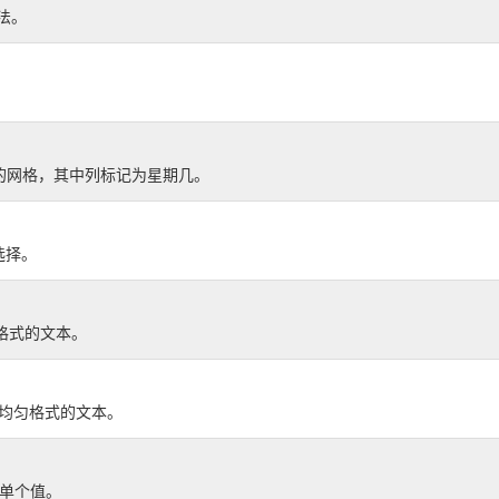
方法。
月份的网格，其中列标记为星期几。
选择。
行格式的文本。
行均匀格式的文本。
择单个值。