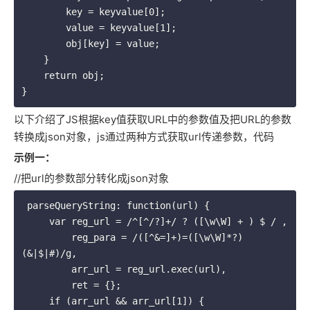
        key = keyvalue[0];

        value = keyvalue[1];

        obj[key] = value;

    }

    return obj;

}
以下介绍了JS根据key值获取URL中的参数值及把URL的参数
转换成json对象，js通过两种方式获取url传递参数，代码
示例一：
//把url的参数部分转化成json对象
 parseQueryString: function(url) {

     var reg_url = /^[^/?]+/ ? ([\w\W] + ) $ / ,

         reg_para = /([^&=]+)=([\w\W]*?)
(&|$|#)/g,

         arr_url = reg_url.exec(url),

         ret = {};

     if (arr_url && arr_url[1]) {
