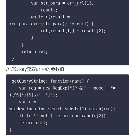
         var str_para = arr_url[1],

             result;

         while ((result = 
reg_para.exec(str_para)) != null) {

             ret[result[1]] = result[2];

         }

     }

     return ret;

// 通过key获取url中的参数值
 getQueryString: function(name) {

    var reg = new RegExp("(^|&)" + name + "=
([^&]*)(&|$)", "i");

    var r = 
window.location.search.substr(1).match(reg);

    if (r != null) return unescape(r[2]);

    return null;

}