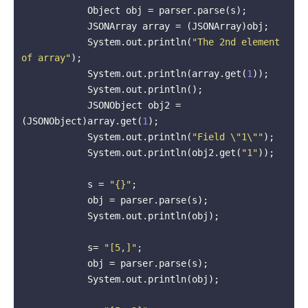
            Object obj = parser.parse(s);

            JSONArray array = (JSONArray)obj;

            System.out.println(
"The 2nd element 
of array"
);

            System.out.println(array.get(
1
));

            System.out.println();

            JSONObject obj2 = 
(JSONObject)array.get(
1
);

            System.out.println(
"Field \"1\""
);

            System.out.println(obj2.get(
"1"
));

            s = 
"{}"
;

            obj = parser.parse(s);

            System.out.println(obj);

            s= 
"[5,]"
;

            obj = parser.parse(s);

            System.out.println(obj);
