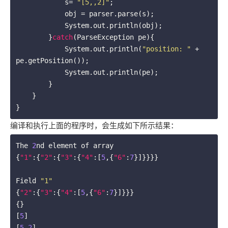
            s= 
"[5,,2]"
;

            obj = parser.parse(s);

            System.out.println(obj);

        }
catch
(ParseException pe){

            System.out.println(
"position: "
 + 
pe.getPosition());

            System.out.println(pe);

        }

    }

}
编译和执行上面的程序时，会生成如下所示结果：
The 
2
nd element of array

{
"1"
:{
"2"
:{
"3"
:{
"4"
:[
5
,{
"6"
:
7
}]}}}}

Field 
"1"
{
"2"
:{
"3"
:{
"4"
:[
5
,{
"6"
:
7
}]}}}

{}

[
5
]

[
5
,
2
]