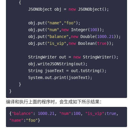
{

        JSONObject obj = 
new
 JSONObject();

        obj.put(
"name"
,
"foo"
);

        obj.put(
"num"
,
new
 Integer(
100
));

        obj.put(
"balance"
,
new
 Double(
1000.21
));

        obj.put(
"is_vip"
,
new
 Boolean(
true
));

        StringWriter out = 
new
 StringWriter();

        obj.writeJSONString(out);

        String jsonText = out.toString();

        System.out.print(jsonText);

    }

}
编译和执行上面的程序时，会生成如下所示结果：
{
"balance"
: 
1000.21
, 
"num"
:
100
, 
"is_vip"
:
true
, 
"name"
:
"foo"
}