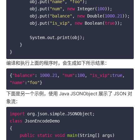
        obj.put(
"name"
, 
"foo"
);

        obj.put(
"num"
, 
new
 Integer(
100
));

        obj.put(
"balance"
, 
new
 Double(
1000.21
));

        obj.put(
"is_vip"
, 
new
 Boolean(
true
));

        System.out.print(obj);

    }

}
编译和执行上面的程序时，会生成如下所示结果：
{
"balance"
: 
1000.21
, 
"num"
:
100
, 
"is_vip"
:
true
, 
"name"
:
"foo"
}
下面是另一个示例，使用 Java JSONObject 展示了 JSON 对
象流：
import
class
JsonEncodeDemo
{

public
static
void
main
(String[] args)