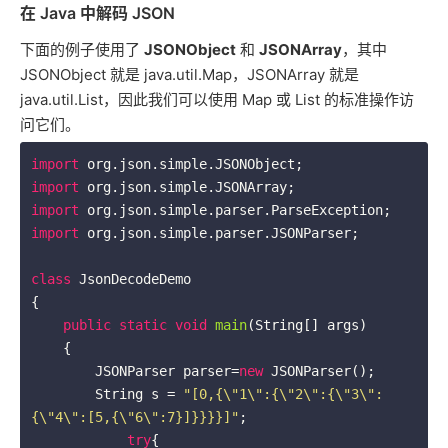
在 Java 中解码 JSON
下面的例子使用了
JSONObject
和
JSONArray
，其中
JSONObject 就是 java.util.Map，JSONArray 就是
java.util.List，因此我们可以使用 Map 或 List 的标准操作访
问它们。
import
import
import
import
 org.json.simple.parser.JSONParser;

class
JsonDecodeDemo
{

public
static
void
main
(String[] args)
{

        JSONParser parser=
new
 JSONParser();

        String s = 
"[0,{\"1\":{\"2\":{\"3\":
{\"4\":[5,{\"6\":7}]}}}}]"
;

try
{
