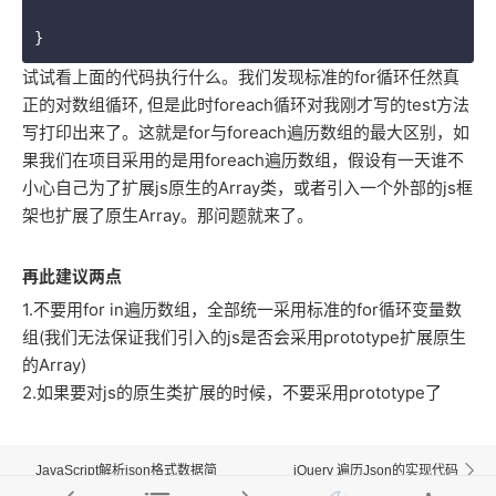
}
试试看上面的代码执行什么。我们发现标准的for循环任然真
正的对数组循环, 但是此时foreach循环对我刚才写的test方法
写打印出来了。这就是for与foreach遍历数组的最大区别，如
果我们在项目采用的是用foreach遍历数组，假设有一天谁不
小心自己为了扩展js原生的Array类，或者引入一个外部的js框
架也扩展了原生Array。那问题就来了。
再此建议两点
1.不要用for in遍历数组，全部统一采用标准的for循环变量数
组(我们无法保证我们引入的js是否会采用prototype扩展原生
的Array)
2.如果要对js的原生类扩展的时候，不要采用prototype了
JavaScript解析json格式数据简
jQuery 遍历Json的实现代码