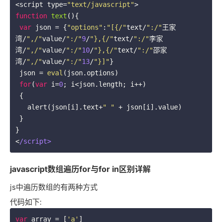
<script type=
"text/javascript"
function
text
(
)
{ 

var
 json = {
"options"
:
"[{/"
text/
":/"
王家
湾/
",/"
value/
":/"
9
/
"},{/"
text/
":/"
李家
湾/
",/"
value/
":/"
10
/
"},{/"
text/
":/"
邵家
湾/
",/"
value/
":/"
13
/
"}]"
}  

 json = 
eval
(json.options) 

for
(
var
 i=
0
; i<json.length; i++) 

 { 

   alert(json[i].text+
" "
 + json[i].value) 

 } 

} 

<
/script>
javascript数组遍历for与for in区别详解
js中遍历数组的有两种方式
代码如下:
var
 array = [
'a'