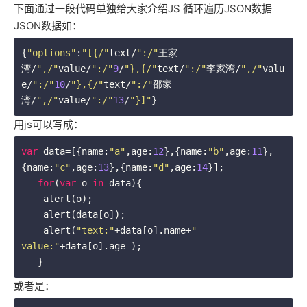
下面通过一段代码单独给大家介绍JS 循环遍历JSON数据
JSON数据如：
{
"options"
:
"[{/"
text/
":/"
王家
湾/
",/"
value/
":/"
9
/
"},{/"
text/
":/"
李家湾/
",/"
valu

e/
":/"
10
/
"},{/"
text/
":/"
邵家
湾/
",/"
value/
":/"
13
/
"}]"
}
用js可以写成：
var
 data=[{name:
"a"
,age:
12
},{name:
"b"
,age:
11
},
{name:
"c"
,age:
13
},{name:
"d"
,age:
14
}]; 

for
(
var
 o 
in
 data){ 

    alert(o); 

    alert(data[o]); 

    alert(
"text:"
+data[o].name+
" 
value:"
+data[o].age ); 

   }
或者是：