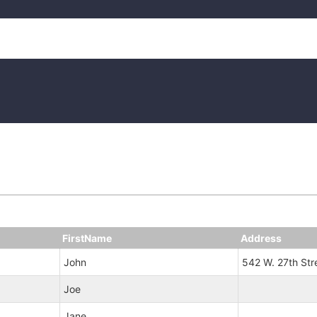
FirstName
Address
John
542 W. 27th Str
Joe
Jane