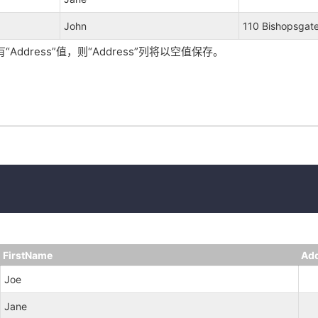
John
110 Bishopsgat
ddress”值，则“Address”列将以空值保存。
：
FirstName
Ad
Joe
Jane