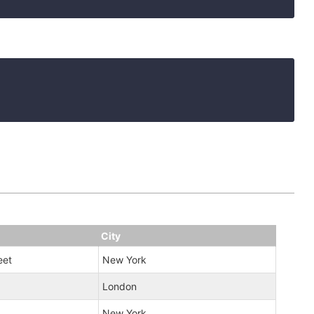
City
eet
New York
London
New York