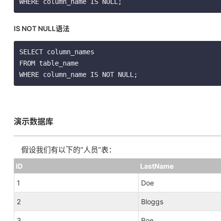
WHERE column_name IS NULL;
IS NOT NULL语法
SELECT column_names

FROM table_name

WHERE column_name IS NOT NULL;
演示数据库
假设我们有以下的“人员”表：
ID
LastName
1
Doe
2
Bloggs
3
Roe