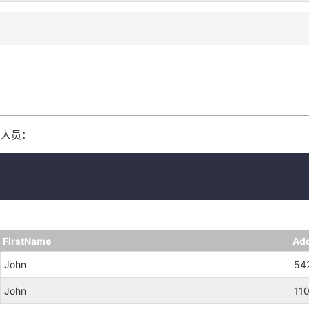
的人员：
FirstName
Ad
John
542
John
110