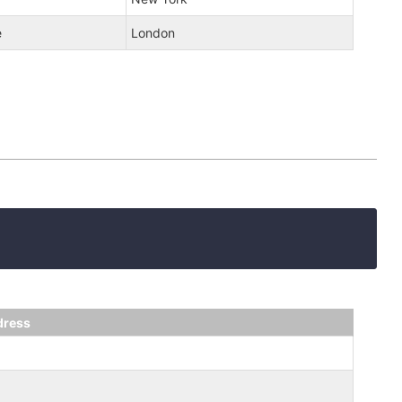
e
London
dress