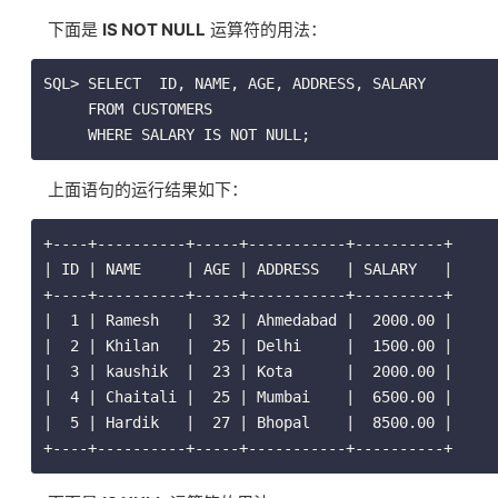
下面是
IS NOT NULL
运算符的用法：
SQL> SELECT  ID, NAME, AGE, ADDRESS, SALARY

     FROM CUSTOMERS

     WHERE SALARY IS NOT NULL;
上面语句的运行结果如下：
+----+----------+-----+-----------+----------+

| ID | NAME     | AGE | ADDRESS   | SALARY   |

+----+----------+-----+-----------+----------+

|  1 | Ramesh   |  32 | Ahmedabad |  2000.00 |

|  2 | Khilan   |  25 | Delhi     |  1500.00 |

|  3 | kaushik  |  23 | Kota      |  2000.00 |

|  4 | Chaitali |  25 | Mumbai    |  6500.00 |

|  5 | Hardik   |  27 | Bhopal    |  8500.00 |

+----+----------+-----+-----------+----------+