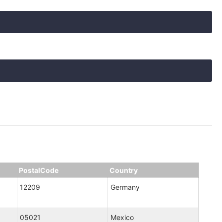
PostalCode
Country
12209
Germany
05021
Mexico