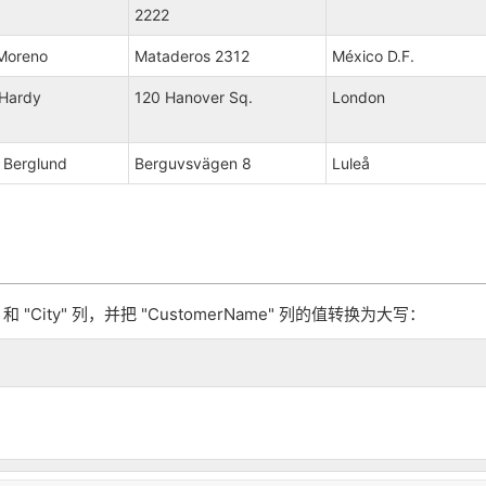
2222
 Moreno
Mataderos 2312
México D.F.
Hardy
120 Hanover Sq.
London
a Berglund
Berguvsvägen 8
Luleå
" 和 "City" 列，并把 "CustomerName" 列的值转换为大写：