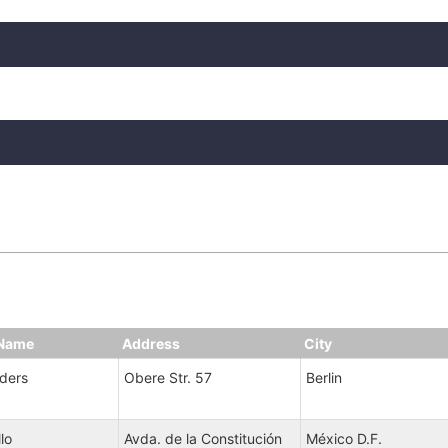
Name
Address
City
ders
Obere Str. 57
Berlin
llo
Avda. de la Constitución
México D.F.