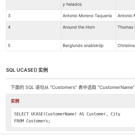
y helados
3
Antonio Moreno Taquería
Antonio
4
Around the Horn
Thomas 
5
Berglunds snabbköp
Christin
SQL UCASE() 实例
下面的 SQL 语句从 "Customers" 表中选取 "CustomerName
实例
SELECT UCASE(CustomerName) AS Customer, City
FROM Customers;