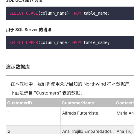
SQL UCASE() 语法
SELECT
UCASE
(column_name) 
FROM
 table_name;      
用于 SQL Server 的语法
SELECT
UPPER
(column_name) 
FROM
 table_name;      
演示数据库
在本教程中，我们将使用众所周知的 Northwind 样本数据库。
下面是选自 "Customers" 表的数据：
CustomerID
CustomerName
Contact
1
Alfreds Futterkiste
Maria An
2
Ana Trujillo Emparedados
Ana Truji