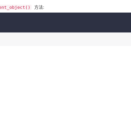
​ 方法:
ent_object()