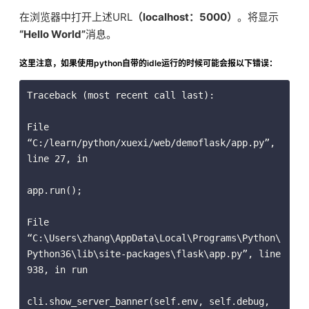
在浏览器中打开上述URL
（localhost：5000）
。将显示
“Hello World”
消息。
这里注意，如果使用python自带的idle运行的时候可能会报以下错误：
Traceback (most recent call last): 

File 
“C:/learn/python/xuexi/web/demoflask/app.py”, 
line 27, in 

app.run(); 

File 
“C:\Users\zhang\AppData\Local\Programs\Python\
Python36\lib\site-packages\flask\app.py”, line 
938, in run 

cli.show_server_banner(self.env, self.debug, 