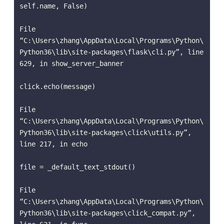
self.name, False) 

File 
“C:\Users\zhang\AppData\Local\Programs\Python\
Python36\lib\site-packages\flask\cli.py”, line 
629, in show_server_banner 

click.echo(message) 

File 
“C:\Users\zhang\AppData\Local\Programs\Python\
Python36\lib\site-packages\click\utils.py”, 
line 217, in echo 

file = _default_text_stdout() 

File 
“C:\Users\zhang\AppData\Local\Programs\Python\
Python36\lib\site-packages\click_compat.py”, 