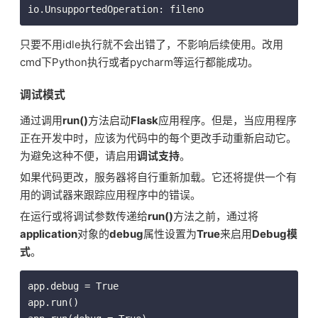
io.UnsupportedOperation: fileno
只要不用idle执行就不会出错了，不影响后续使用。改用
cmd下Python执行或者pycharm等运行都能成功。
调试模式
通过调用
run()
方法启动
Flask
应用程序。但是，当应用程序
正在开发中时，应该为代码中的每个更改手动重新启动它。
为避免这种不便，请启用
调试支持
。
如果代码更改，服务器将自行重新加载。它还将提供一个有
用的调试器来跟踪应用程序中的错误。
在运行或将调试参数传递给
run()
方法之前，通过将
application
对象的
debug
属性设置为
True
来启用
Debug模
式
。
app.debug = True

app.run()
