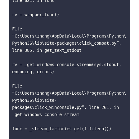
line 621, in func 

rv = wrapper_func() 

File 
“C:\Users\zhang\AppData\Local\Programs\Python\
Python36\lib\site-packages\click_compat.py”, 
line 385, in get_text_stdout 

rv = _get_windows_console_stream(sys.stdout, 
encoding, errors) 

File 
“C:\Users\zhang\AppData\Local\Programs\Python\
Python36\lib\site-
packages\click_winconsole.py”, line 261, in 
_get_windows_console_stream 

func = _stream_factories.get(f.fileno()) 
