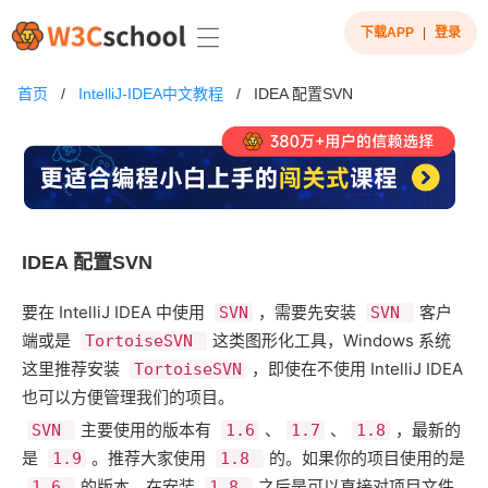
下载APP
|
登录
首页
/
IntelliJ-IDEA中文教程
/
IDEA 配置SVN
IDEA 配置SVN
要在 IntelliJ IDEA 中使用 ​
​，需要先安装 ​
​客户
SVN
SVN
端或是 ​
​这类图形化工具，Windows 系统
TortoiseSVN
这里推荐安装 ​
​，即使在不使用 IntelliJ IDEA
TortoiseSVN
也可以方便管理我们的项目。
​主要使用的版本有 ​
​、​
​、​
​，最新的
SVN
1.6
1.7
1.8
是 ​
​。推荐大家使用 ​
​的。如果你的项目使用的是
1.9
1.8
​的版本，在安装 ​
​之后是可以直接对项目文件
1.6
1.8