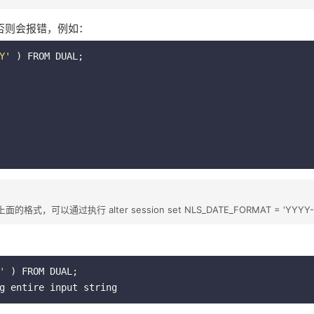
否则会报错，例如：
Y'
 ) FROM DUAL;

，可以通过执行 alter session set NLS_DATE_FORMAT = 'YYY
'
 ) FROM DUAL;

g entire input string