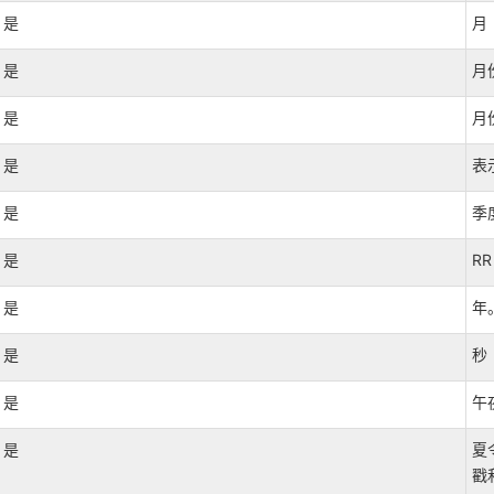
是
月
是
月
是
月
是
表
是
季
是
R
是
年
是
秒
是
午
是
夏
戳