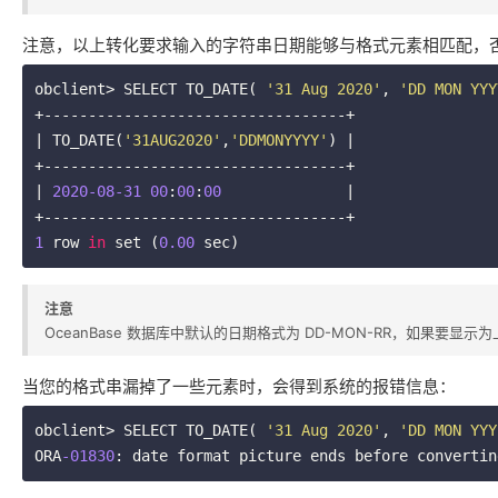
注意，以上转化要求输入的字符串日期能够与格式元素相匹配，
obclient> SELECT TO_DATE( 
'31 Aug 2020'
, 
'DD MON YYY
+----------------------------------+

| TO_DATE(
'31AUG2020'
,
'DDMONYYYY'
) |

+----------------------------------+

| 
2020
-08
-31
00
:
00
:
00
              |

1
 row 
in
 set (
0.00
 sec)
注意
OceanBase 数据库中默认的日期格式为 DD-MON-RR，如果要显示为上面的格式
当您的格式串漏掉了一些元素时，会得到系统的报错信息：
obclient> SELECT TO_DATE( 
'31 Aug 2020'
, 
'DD MON YYY
ORA
-01830
: date format picture ends before convertin