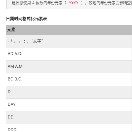
建议您使用 4 位数的年份元素（​
​），较短的年份元素会影响
YYYY
日期时间格式化元素表
元素
- / ， 。 ; ： “文字”
AD A.D.
AM A.M.
BC B.C.
D
DAY
DD
DDD