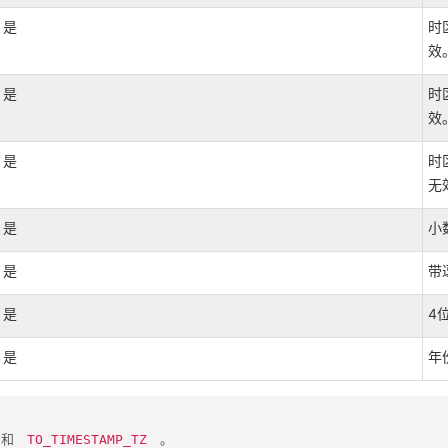
是
时
效
是
时
效
是
时
无
是
小数
是
带
是
4
是
年
​ 和 ​
​ 。
TO_TIMESTAMP_TZ