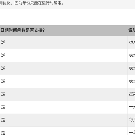
查询优化，因为年份只能在运行时确定。
日期时间函数是否支持？
说
是
标
是
表
是
表
是
表
是
星
是
一
是
每
是
一