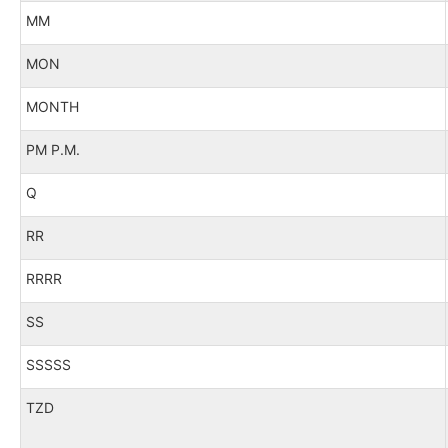
MM
MON
MONTH
PM P.M.
Q
RR
RRRR
SS
SSSSS
TZD