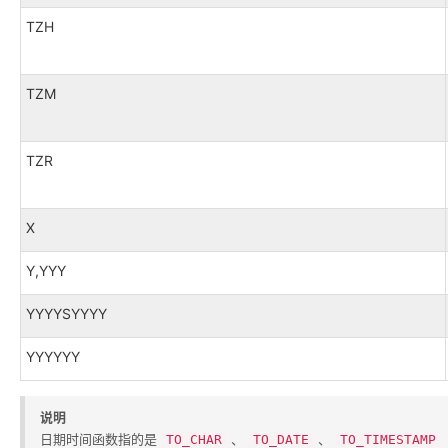
TZH
TZM
TZR
X
Y,YYY
YYYYSYYYY
YYYYYY
说明
日期时间函数指的是​
​、​
​、​
TO_CHAR
TO_DATE
TO_TIMESTAMP