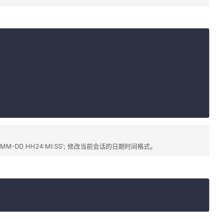
Y-MM-DD HH24:MI:SS'; 修改当前会话的日期时间格式。