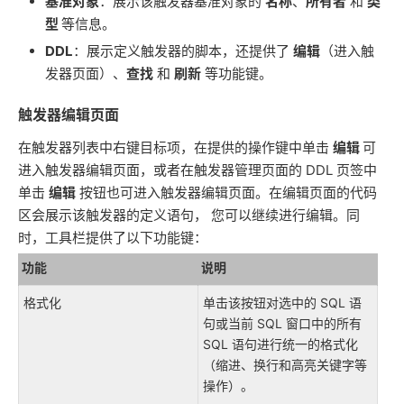
基准对象
：展示该触发器基准对象的
名称
、
所有者
和
类
型
等信息。
DDL
：展示定义触发器的脚本，还提供了
编辑
（进入触
发器页面）、
查找
和
刷新
等功能键。
触发器编辑页面
在触发器列表中右键目标项，在提供的操作键中单击
编辑
可
进入触发器编辑页面，或者在触发器管理页面的 DDL 页签中
单击
编辑
按钮也可进入触发器编辑页面。在编辑页面的代码
区会展示该触发器的定义语句， 您可以继续进行编辑。同
时，工具栏提供了以下功能键：
功能
说明
格式化
单击该按钮对选中的 SQL 语
句或当前 SQL 窗口中的所有
SQL 语句进行统一的格式化
（缩进、换行和高亮关键字等
操作）。