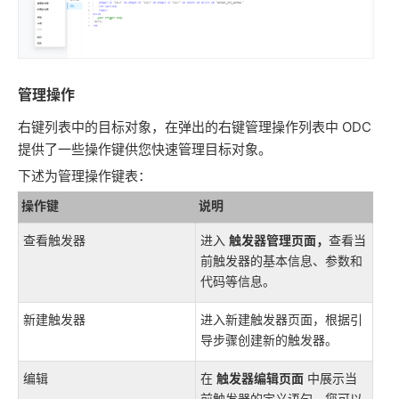
管理操作
右键列表中的目标对象，在弹出的右键管理操作列表中 ODC
提供了一些操作键供您快速管理目标对象。
下述为管理操作键表：
操作键
说明
查看触发器
进入
触发器管理页面，
查看当
前触发器的基本信息、参数和
代码等信息。
新建触发器
进入新建触发器页面，根据引
导步骤创建新的触发器。
编辑
在
触发器编辑页面
中展示当
前触发器的定义语句，您可以