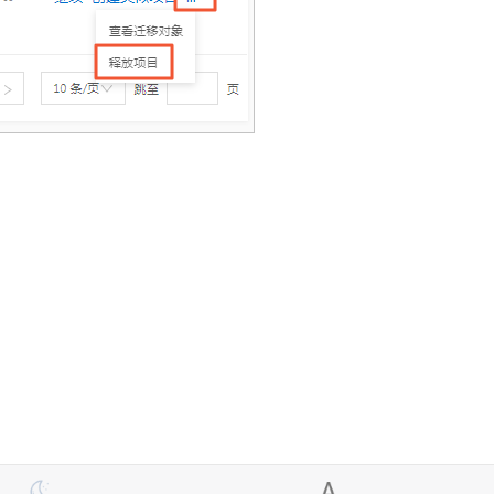
OceanBase 从 RDS MySQL 迁移至 OceanBase MySQL