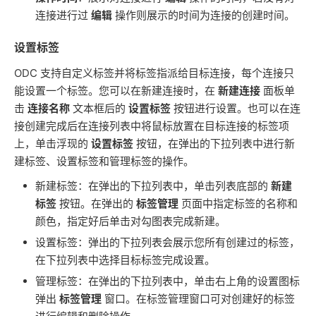
连接进行过
编辑
操作则展示的时间为连接的创建时间。
设置标签
ODC 支持自定义标签并将标签指派给目标连接，每个连接只
能设置一个标签。您可以在新建连接时，在
新建连接
面板单
击
连接名称
文本框后的
设置标签
按钮进行设置。也可以在连
接创建完成后在连接列表中将鼠标放置在目标连接的标签项
上，单击浮现的
设置标签
按钮，在弹出的下拉列表中进行新
建标签、设置标签和管理标签的操作。
新建标签：在弹出的下拉列表中，单击列表底部的
新建
标签
按钮。在弹出的
标签管理
页面中指定标签的名称和
颜色，指定好后单击对勾图表完成新建。
设置标签：弹出的下拉列表会展示您所有创建过的标签，
在下拉列表中选择目标标签完成设置。
管理标签：在弹出的下拉列表中，单击右上角的设置图标
弹出
标签管理
窗口。在标签管理窗口可对创建好的标签