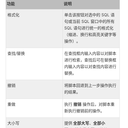
功能
说明
格式化
单击该按钮对选中的 SQL 语
句或当前 SQL 窗口中的所有
SQL 语句进行统一的格式化
（缩进、换行和高亮关键字等
操作）。
查找/替换
在查找框内输入内容以对脚本
进行检索，查找后可在替换框
内输入内容以对查找内容进行
替换。
撤销
将脚本回退到上一步操作执行
的结果。
重做
执行
撤销
操作后，对脚本重
新执行撤销前的操作。
大小写
提供
全部大写
、
全部小