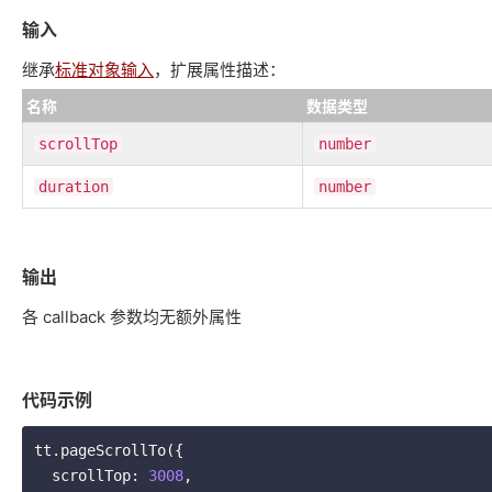
输入
继承
标准对象输入
，扩展属性描述：
名称
数据类型
scrollTop
number
duration
number
输出
各 callback 参数均无额外属性
代码示例
tt.pageScrollTo({

  scrollTop: 
3008
,
