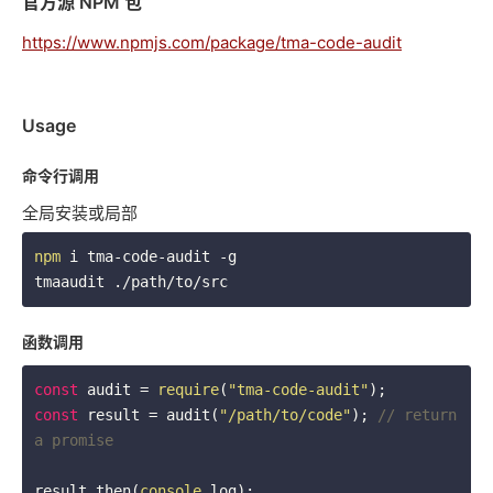
官方源 NPM 包
https://www.npmjs.com/package/tma-code-audit
Usage
命令行调用
全局安装或局部
npm
 i tma-code-audit -g

tmaaudit ./path/to/src
函数调用
const
 audit = 
require
(
"tma-code-audit"
const
 result = audit(
"/path/to/code"
); 
// return 
a promise
result.then(
console