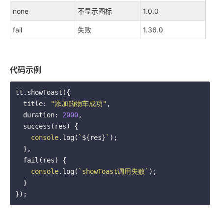
none
不显示图标
1.0.0
fail
失败
1.36.0
代码示例
tt.showToast({

  title: 
"添加购物车成功"
,

  duration: 
2000
,

  success(res) {

console
.log(
`
${res}
`
);

  },

  fail(res) {

console
.log(
`showToast调用失败`
);

  }

});