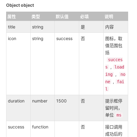
Object object
属性
类型
默认值
必填
说明
title
string
是
内容
icon
string
success
否
图标，取
值范围包
括
succes
,
s
load
,
ing
no
,
ne
fai
l
duration
number
1500
否
提示框停
留时间，
单位
ms
success
function
否
接口调用
成功后的