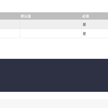
默认值
必填
是
是