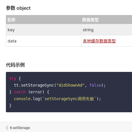
参数 object
名称
数据类型
key
string
data
本地缓存数据类型
代码示例
try
 {

  tt.setStorageSync(
"didShownAd"
, 
false
);

} 
catch
 (error) {

console
.log(
`setStorageSync调用失败`
);

}
tt.setStorage