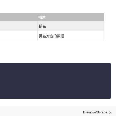
描述
健名
键名对应的数据
tt.removeStorage