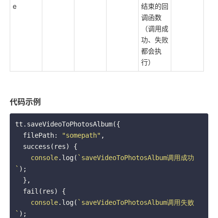
e
结束的回
调函数
（调用成
功、失败
都会执
行）
代码示例
tt.saveVideoToPhotosAlbum({

  filePath: 
"somepath"
,

  success(res) {

console
.log(
`saveVideoToPhotosAlbum调用成功
`
);

  },

  fail(res) {

console
.log(
`saveVideoToPhotosAlbum调用失败
`
);
